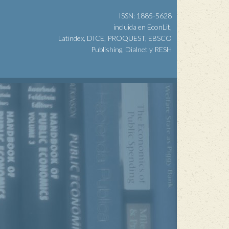
ISSN: 1885-5628
incluida en EconLit,
Latindex, DICE, PROQUEST, EBSCO
Publishing, Dialnet y RESH