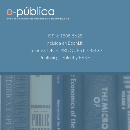
ISSN: 1885-5628
incluida en EconLit,
Latindex, DICE, PROQUEST, EBSCO
Publishing, Dialnet y RESH