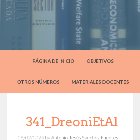
PÁGINA DE INICIO
OBJETIVOS
OTROS NÚMEROS
MATERIALES DOCENTES
341_DreoniEtAl
28/02/2024
by
Antonio Jesús Sánchez Fuentes