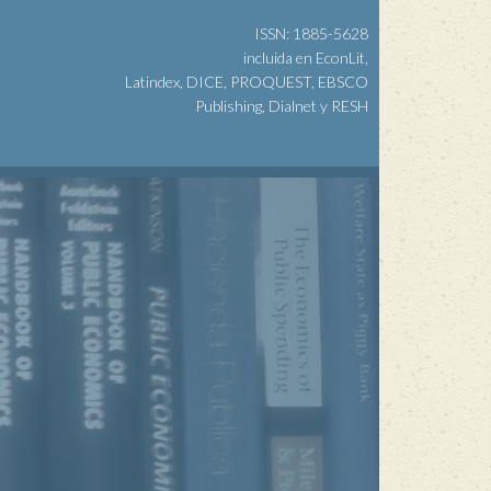
ISSN: 1885-5628
incluida en EconLit,
Latindex, DICE, PROQUEST, EBSCO
Publishing, Dialnet y RESH