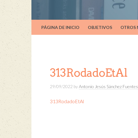
PÁGINA DE INICIO
OBJETIVOS
OTROS
313RodadoEtAl
29/09/2022
by
Antonio Jesús Sánchez Fuentes
313RodadoEtAl