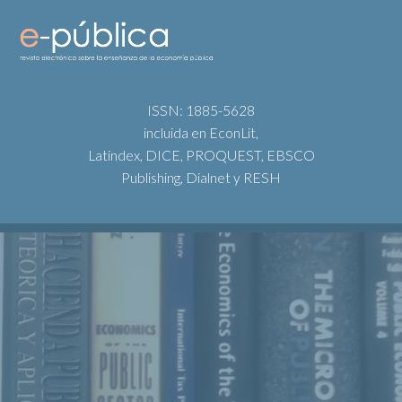
ISSN: 1885-5628
incluida en EconLit,
Latindex, DICE, PROQUEST, EBSCO
Publishing, Dialnet y RESH