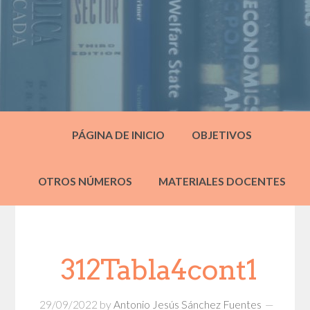
PÁGINA DE INICIO
OBJETIVOS
OTROS NÚMEROS
MATERIALES DOCENTES
312Tabla4cont1
29/09/2022
by
Antonio Jesús Sánchez Fuentes