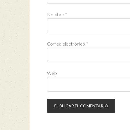
Nombre
*
Correo electrónico
*
Web