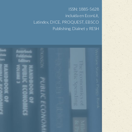
ISSN: 1885-5628
incluida en EconLit,
Latindex, DICE, PROQUEST, EBSCO
Publishing, Dialnet y RESH