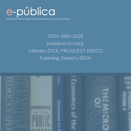
ISSN: 1885-5628
incluida en EconLit,
Latindex, DICE, PROQUEST, EBSCO
Publishing, Dialnet y RESH