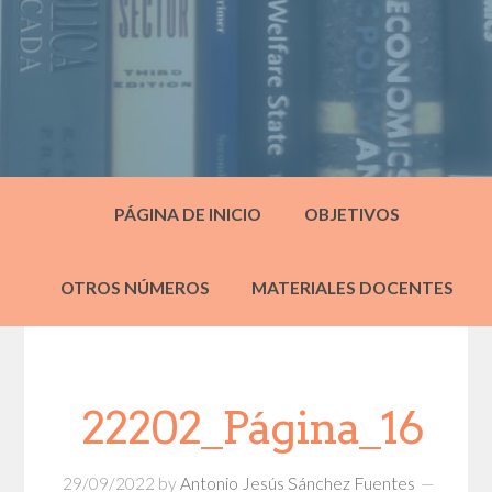
PÁGINA DE INICIO
OBJETIVOS
OTROS NÚMEROS
MATERIALES DOCENTES
22202_Página_16
29/09/2022
by
Antonio Jesús Sánchez Fuentes