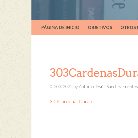
PÁGINA DE INICIO
OBJETIVOS
OTROS
303CardenasDur
02/03/2022
by
Antonio Jesús Sánchez Fuentes
303CardenasDuran