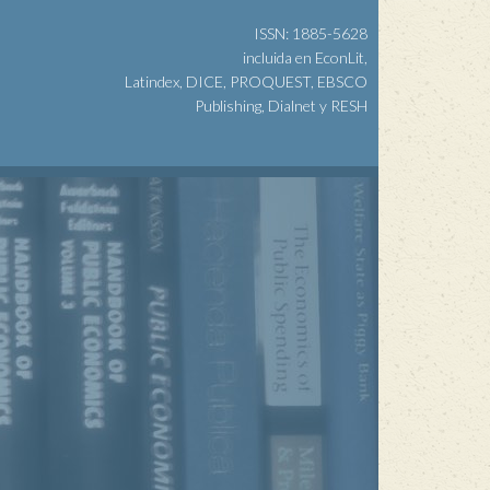
ISSN: 1885-5628
incluida en EconLit,
Latindex, DICE, PROQUEST, EBSCO
Publishing, Dialnet y RESH