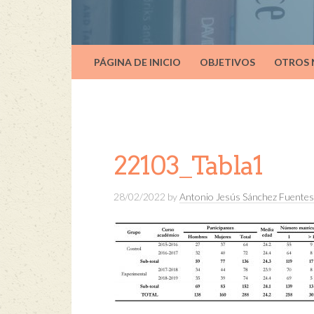
PÁGINA DE INICIO
OBJETIVOS
OTROS
22103_Tabla1
28/02/2022
by
Antonio Jesús Sánchez Fuentes