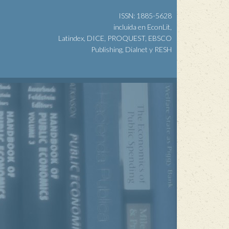
ISSN: 1885-5628
incluida en EconLit,
Latindex, DICE, PROQUEST, EBSCO
Publishing, Dialnet y RESH