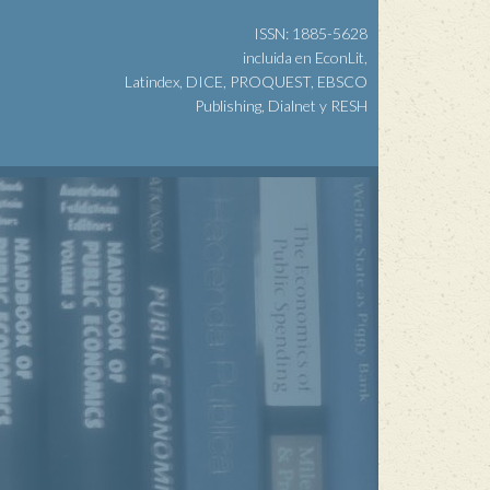
ISSN: 1885-5628
incluida en EconLit,
Latindex, DICE, PROQUEST, EBSCO
Publishing, Dialnet y RESH