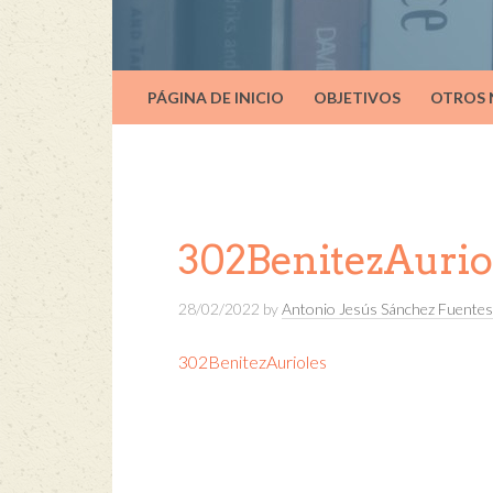
PÁGINA DE INICIO
OBJETIVOS
OTROS
302BenitezAurio
28/02/2022
by
Antonio Jesús Sánchez Fuentes
302BenitezAurioles