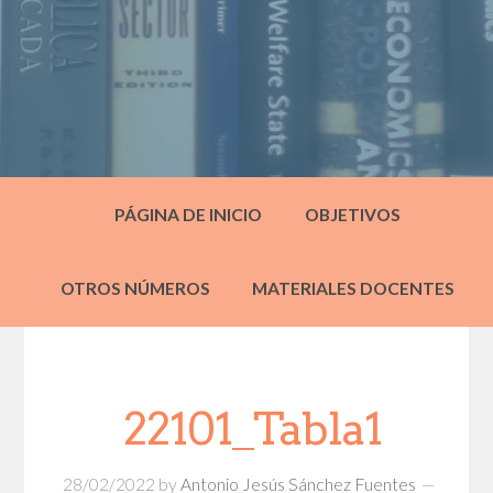
PÁGINA DE INICIO
OBJETIVOS
OTROS NÚMEROS
MATERIALES DOCENTES
22101_Tabla1
28/02/2022
by
Antonio Jesús Sánchez Fuentes