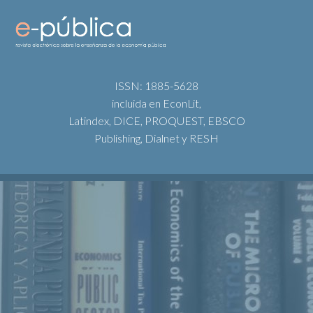
ISSN: 1885-5628
incluida en EconLit,
Latindex, DICE, PROQUEST, EBSCO
Publishing, Dialnet y RESH