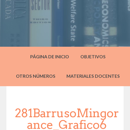
PÁGINA DE INICIO
OBJETIVOS
OTROS NÚMEROS
MATERIALES DOCENTES
281BarrusoMingor
ance_Grafico6