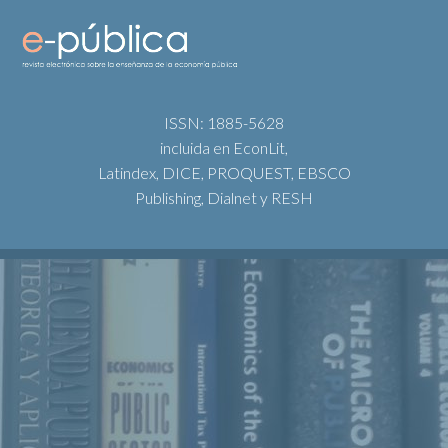
ISSN: 1885-5628
incluida en EconLit,
Latindex, DICE, PROQUEST, EBSCO
Publishing, Dialnet y RESH