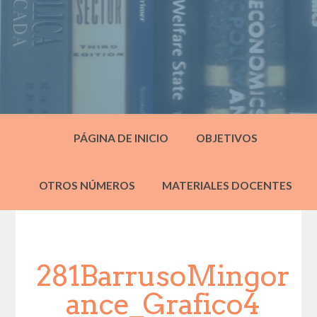
PÁGINA DE INICIO
OBJETIVOS
OTROS NÚMEROS
MATERIALES DOCENTES
281BarrusoMingor
ance_Grafico4