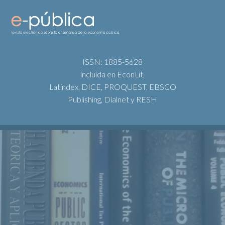
ISSN: 1885-5628
incluida en EconLit,
Latindex, DICE, PROQUEST, EBSCO
Publishing, Dialnet y RESH