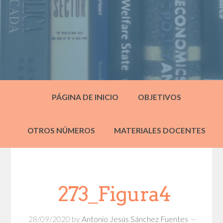
PÁGINA DE INICIO
OBJETIVOS
OTROS NÚMEROS
MATERIALES DOCENTES
273_Figura4
28/09/2020
by
Antonio Jesús Sánchez Fuentes