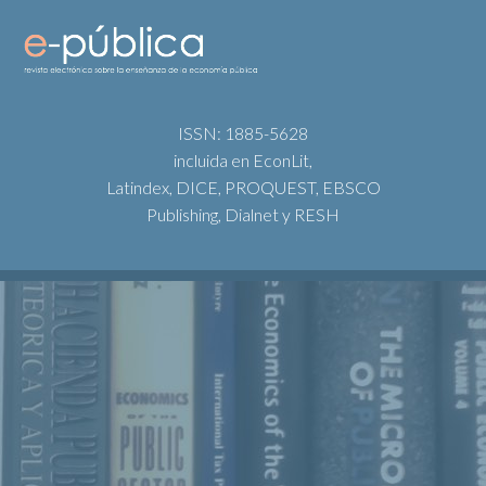
ISSN: 1885-5628
incluida en EconLit,
Latindex, DICE, PROQUEST, EBSCO
Publishing, Dialnet y RESH