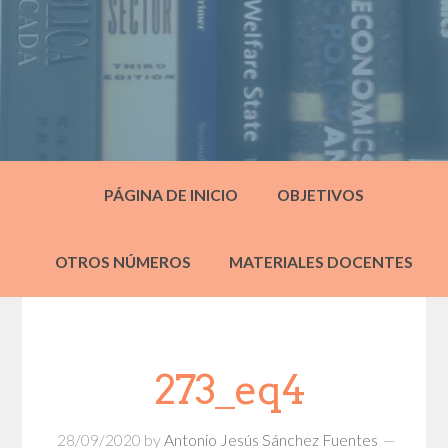
PÁGINA DE INICIO
OBJETIVOS
OTROS NÚMEROS
MATERIALES DOCENTES
273_eq4
28/09/2020
by
Antonio Jesús Sánchez Fuentes