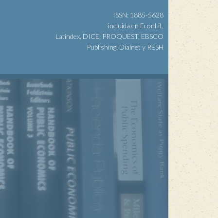
ISSN: 1885-5628
incluida en EconLit,
Latindex, DICE, PROQUEST, EBSCO
Publishing, Dialnet y RESH