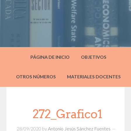
PÁGINA DE INICIO
OBJETIVOS
OTROS NÚMEROS
MATERIALES DOCENTES
272_Grafico1
28/09/2020
by
Antonio Jesús Sánchez Fuentes