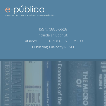
ISSN: 1885-5628
incluida en EconLit,
Latindex, DICE, PROQUEST, EBSCO
Publishing, Dialnet y RESH