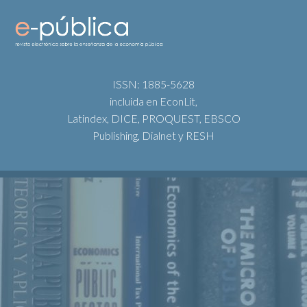
ISSN: 1885-5628
incluida en EconLit,
Latindex, DICE, PROQUEST, EBSCO
Publishing, Dialnet y RESH