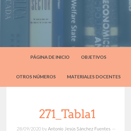
PÁGINA DE INICIO
OBJETIVOS
OTROS NÚMEROS
MATERIALES DOCENTES
271_Tabla1
28/09/2020
by
Antonio Jesús Sánchez Fuentes