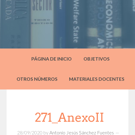
PÁGINA DE INICIO
OBJETIVOS
OTROS NÚMEROS
MATERIALES DOCENTES
271_AnexoII
28/09/2020
by
Antonio Jesús Sánchez Fuentes