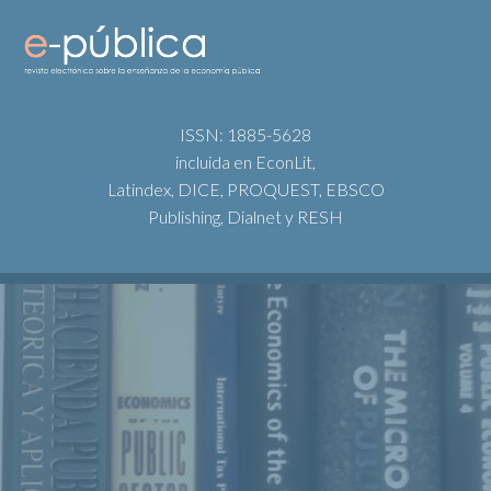
ISSN: 1885-5628
incluida en EconLit,
Latindex, DICE, PROQUEST, EBSCO
Publishing, Dialnet y RESH