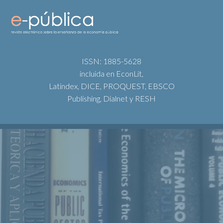
ISSN: 1885-5628
incluida en EconLit,
Latindex, DICE, PROQUEST, EBSCO
Publishing, Dialnet y RESH