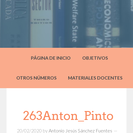
PÁGINA DE INICIO
OBJETIVOS
OTROS NÚMEROS
MATERIALES DOCENTES
263Anton_Pinto
20/02/2020
by
Antonio Jesús Sánchez Fuentes