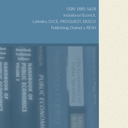
ISSN: 1885-5628
incluida en EconLit,
Latindex, DICE, PROQUEST, EBSCO
Publishing, Dialnet y RESH