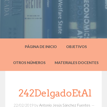
PÁGINA DE INICIO
OBJETIVOS
OTROS NÚMEROS
MATERIALES DOCENTES
242DelgadoEtAl
22/02/2019
by
Antonio Jesús Sánchez Fuentes