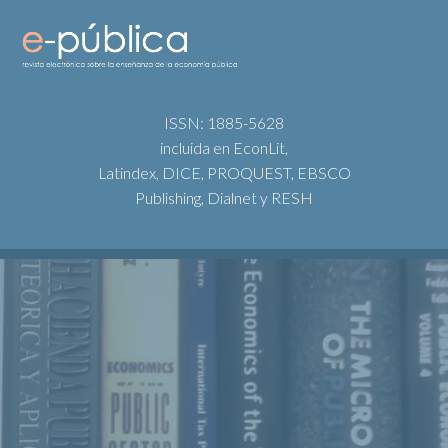
ISSN: 1885-5628
incluida en EconLit,
Latindex, DICE, PROQUEST, EBSCO
Publishing, Dialnet y RESH