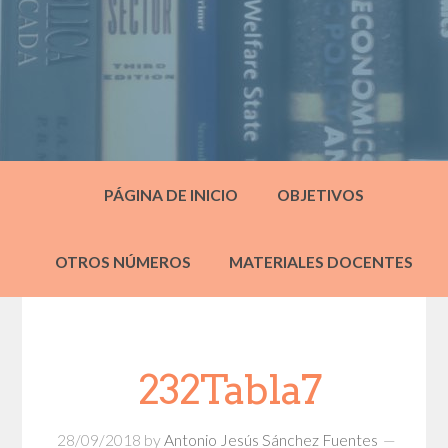
PÁGINA DE INICIO
OBJETIVOS
OTROS NÚMEROS
MATERIALES DOCENTES
232Tabla7
28/09/2018
by
Antonio Jesús Sánchez Fuentes