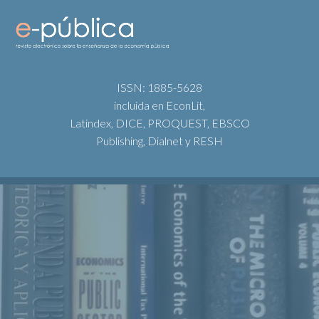
ISSN: 1885-5628
incluida en EconLit,
Latindex, DICE, PROQUEST, EBSCO
Publishing, Dialnet y RESH