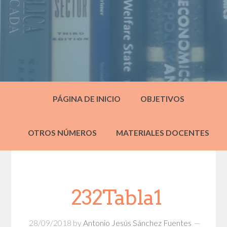
PÁGINA DE INICIO
OBJETIVOS
OTROS NÚMEROS
MATERIALES DOCENTES
232Tabla1
28/09/2018
by
Antonio Jesús Sánchez Fuentes