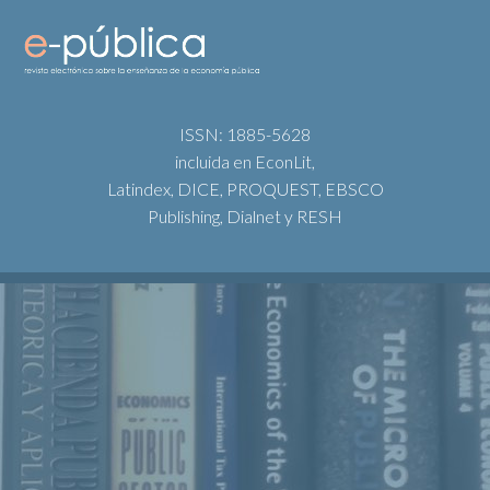
ISSN: 1885-5628
incluida en EconLit,
Latindex, DICE, PROQUEST, EBSCO
Publishing, Dialnet y RESH