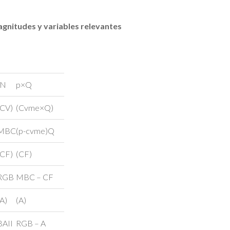
agnitudes y variables relevantes
IN
p×Q
(CV)
(Cvme×Q)
MBC
(p-cvme)Q
(CF)
(CF)
RGB
MBC – CF
(A)
(A)
BAII
RGB – A