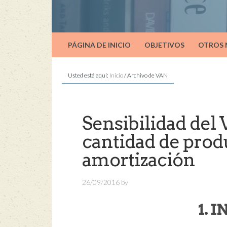
PÁGINA DE INICIO
OBJETIVOS
OTROS
Usted está aquí:
Inicio
/
Archivo de VAN
Sensibilidad del 
cantidad de prod
amortización
26/09/2016
by
1. 