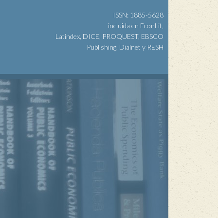
ISSN: 1885-5628
incluida en EconLit,
Latindex, DICE, PROQUEST, EBSCO
Publishing, Dialnet y RESH