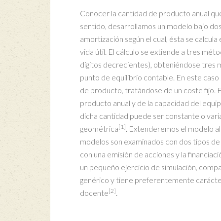
Conocer la cantidad de producto anual que 
sentido, desarrollamos un modelo bajo dos s
amortización según el cual, ésta se calcula
vida útil. El cálculo se extiende a tres mé
dígitos decrecientes), obteniéndose tres
punto de equilibrio contable. En este cas
de producto, tratándose de un coste fijo. 
producto anual y de la capacidad del equipo
dicha cantidad puede ser constante o vari
[1]
geométrica
. Extenderemos el modelo al
modelos son examinados con dos tipos de fi
con una emisión de acciones y la financia
un pequeño ejercicio de simulación, compa
genérico y tiene preferentemente carácter
[2]
docente
.