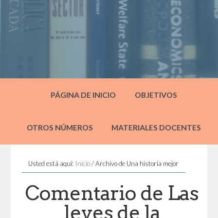
PÁGINA DE INICIO
OBJETIVOS
OTROS NÚMEROS
MATERIALES DOCENTES
Usted está aquí:
Inicio
/
Archivo de Una historia mejor
Comentario de Las
leyes de la