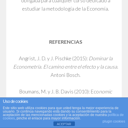
obligada para cualquier curso dedicado a
estudiar la metodología de la Economía.
REFERENCIAS
Angrist, J. D. y J. Pischke (2015):
Dominar la
Econometría. El camino entre el efecto y la causa
.
Antoni Bosch.
Boumans, M. y J. B. Davis (2010): Eco
nomic
Methodology. Understanding Economics as a
Uso de cookies
Science
. Palgrave.
Este sitio web utiliza cookies para que usted tenga la mejor experiencia de
usuario. Si continúa navegando está dando su consentimiento para la
aceptación de las mencionadas cookies y la aceptación de nuestra
política de
cookies
, pinche el enlace para mayor información.
plugin cookies
Hoover, K. D. (2001):
Causality in
ACEPTAR