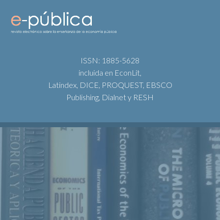
ISSN: 1885-5628
incluida en EconLit,
Latindex, DICE, PROQUEST, EBSCO
Publishing, Dialnet y RESH