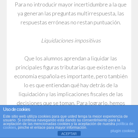
Para no introducir mayor incertidumbre a la que
ya generan las preguntas multirrespuesta, las
respuestas erróneas no restan puntuación.
Liquidaciones impositivas
Que los alumnos aprendan a liquidar las
principales figuras tributarias que existen en la
economía española es importante, pero también
lo es que entiendan qué hay detrás de la
liquidación y las implicaciones fiscales de las
decisiones que se toman. Para lograrlo, hemos
Uso de cookies
incluido dentro de lo que llamamos liquidación,
Este sitio web utiliza cookies para que usted tenga la mejor experiencia de
dos enfoques. Por un lado tenemos el enfoque
usuario. Si continúa navegando está dando su consentimiento para la
aceptación de las mencionadas cookies y la aceptación de nuestra
política de
cookies
, pinche el enlace para mayor información.
del contribuyente, quien liquida el impuesto a
plugin cookies
ACEPTAR