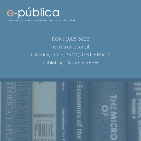
ISSN: 1885-5628
incluida en EconLit,
Latindex, DICE, PROQUEST, EBSCO
Publishing, Dialnet y RESH