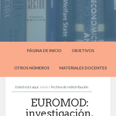
PÁGINA DE INICIO
OBJETIVOS
OTROS NÚMEROS
MATERIALES DOCENTES
Usted está aquí:
Inicio
/
Archivo de redistribución
EUROMOD:
investigación,