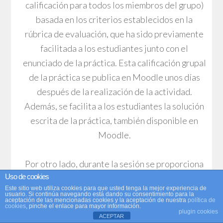
calificación para todos los miembros del grupo)
basada en los criterios establecidos en la
rúbrica de evaluación, que ha sido previamente
facilitada a los estudiantes junto con el
enunciado de la práctica. Esta calificación grupal
de la práctica se publica en Moodle unos días
después de la realización de la actividad.
Además, se facilita a los estudiantes la solución
escrita de la práctica, también disponible en
Moodle.
Por otro lado, durante la sesión se proporciona
Uso de cookies
retroalimentación oral colectiva y cualitativa a
Este sitio web utiliza cookies para que usted tenga la mejor experiencia de
los estudiantes, ya que se corrigen y comentan
usuario. Si continúa navegando está dando su consentimiento para la
aceptación de las mencionadas cookies y la aceptación de nuestra
política de
los resultados de todas las reformas simuladas.
cookies
, pinche el enlace para mayor información.
plugin cookies
ACEPTAR
En mi caso, también trato de llevar a cabo un