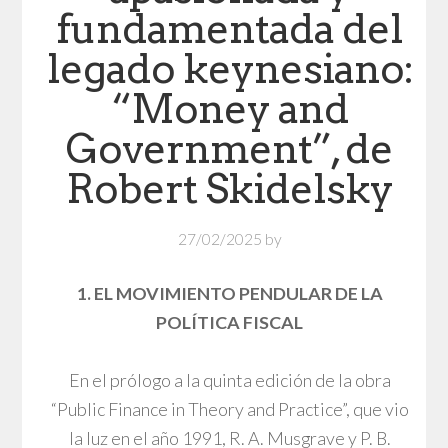
fundamentada del
legado keynesiano:
“Money and
Government”, de
Robert Skidelsky
27/02/2025
by
1. EL MOVIMIENTO PENDULAR DE LA
POLÍTICA FISCAL
En el prólogo a la quinta edición de la obra
“Public Finance in Theory and Practice”, que vio
la luz en el año 1991, R. A. Musgrave y P. B.