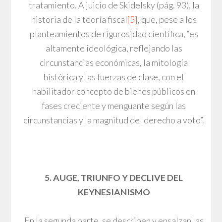
tratamiento. A juicio de Skidelsky (pág. 93), la
historia de la teoría fiscal
[5]
, que, pese a los
planteamientos de rigurosidad científica, “es
altamente ideológica, reflejando las
circunstancias económicas, la mitología
histórica y las fuerzas de clase, con el
habilitador concepto de bienes públicos en
fases creciente y menguante según las
circunstancias y la magnitud del derecho a voto”.
5. AUGE, TRIUNFO Y DECLIVE DEL
KEYNESIANISMO
En la segunda parte, se describen y ensalzan las