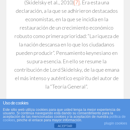
(Skidelsky et al., 2010)
[7]
. Era esta una
declaración, a la que se adhirieron destacados
economistas, en la que se incidía en la
restauración de un crecimiento económico
robusto como primera prioridad: “La riqueza de
la nación descansa en lo que los ciudadanos
pueden producir”. Pensamiento keynesiano en
su pura esencia. En ello se resume la
contribución de Lord Skidelsky, de la que emana
el más intenso y auténtico espíritu del autor de
la “Teoría General”.
Uso de cookies
Este sitio web utiliza cookies para que usted tenga la mejor experiencia de
usuario. Si continúa navegando está dando su consentimiento para la
aceptación de las mencionadas cookies y la aceptación de nuestra
política de
Notas
cookies
, pinche el enlace para mayor información.
plugin cookies
ACEPTAR