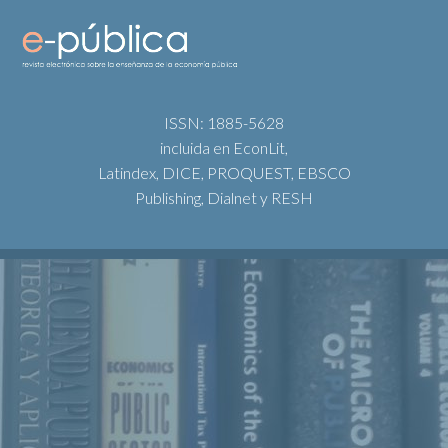
ISSN: 1885-5628
incluida en EconLit,
Latindex, DICE, PROQUEST, EBSCO
Publishing, Dialnet y RESH