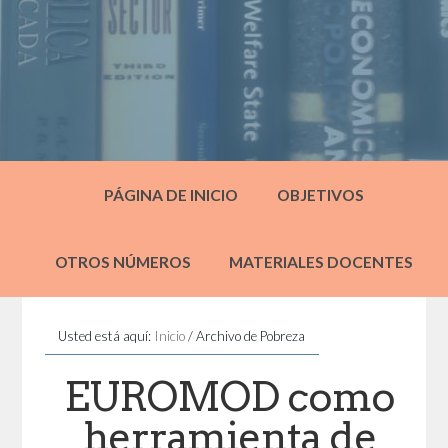
PÁGINA DE INICIO
OBJETIVOS
OTROS NÚMEROS
MATERIALES DOCENTES
Usted está aquí:
Inicio
/
Archivo de Pobreza
EUROMOD como
herramienta de