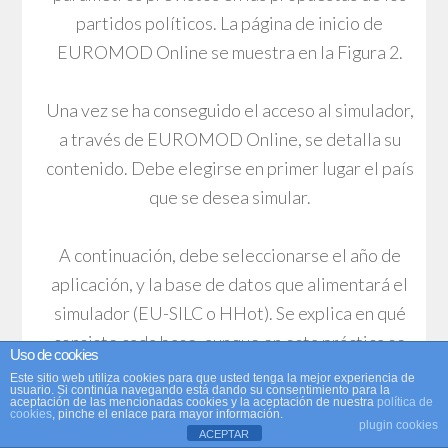
partidos políticos. La página de inicio de
EUROMOD Online se muestra en la Figura 2.
Una vez se ha conseguido el acceso al simulador,
a través de EUROMOD Online, se detalla su
contenido. Debe elegirse en primer lugar el país
que se desea simular.
A continuación, debe seleccionarse el año de
aplicación, y la base de datos que alimentará el
simulador (EU-SILC o HHot). Se explica en qué
consiste cada base, aunque en esta práctica se
Uso de cookies
utilizará EU-SILC. Se describe el proceso a
Este sitio web utiliza cookies para que usted tenga la mejor experiencia de
usuario. Si continúa navegando está dando su consentimiento para la
seguir: llevar a cabo la simulación a través de la
aceptación de las mencionadas cookies y la aceptación de nuestra
política de
cookies
, pinche el enlace para mayor información.
plugin cookies
modificación de los parámetros deseados, y
ACEPTAR