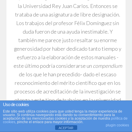
la Universidad Rey Juan Carlos. Entonces se
trataba de una asignatura de libre designación.
Los trabajos del profesor Félix Domínguez sin
duda fueron de una ayuda inestimable. Y
también me parece justo resaltar su enorme
generosidad por haber dedicado tanto tiempo y
esfuerzo a la elaboración de estos manuales -
este último podría considerarse un
compendium
de los que le han precedido- dado el escaso
reconocimiento del mérito científico que en los
procesos de acreditación de la investigación se
otorga a este tipo de trabajos en la universidad
Uso de cookies
española. Esto sólo puede ser fruto de un
Este sitio web utiliza cookies para que usted tenga la mejor experiencia de
usuario. Si continúa navegando está dando su consentimiento para la
espíritu generoso, honesto y absolutamente
aceptación de las mencionadas cookies y la aceptación de nuestra
política de
cookies
, pinche el enlace para mayor información.
vocacional hacia los alumnos que quieren
plugin cookies
ACEPTAR