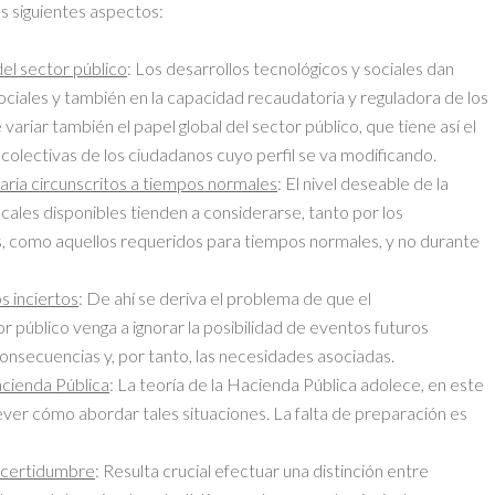
s siguientes aspectos:
del sector público
: Los desarrollos tecnológicos y sociales dan
ociales y también en la capacidad recaudatoria y reguladora de los
riar también el papel global del sector público, que tiene así el
colectivas de los ciudadanos cuyo perfil se va modificando.
aria circunscritos a tiempos normales
: El nivel deseable de la
iscales disponibles tienden a considerarse, tanto por los
s, como aquellos requeridos para tiempos normales, y no durante
s inciertos
: De ahí se deriva el problema de que el
público venga a ignorar la posibilidad de eventos futuros
onsecuencias y, por tanto, las necesidades asociadas.
acienda Pública
: La teoría de la Hacienda Pública adolece, en este
prever cómo abordar tales situaciones. La falta de preparación es
incertidumbre
: Resulta crucial efectuar una distinción entre