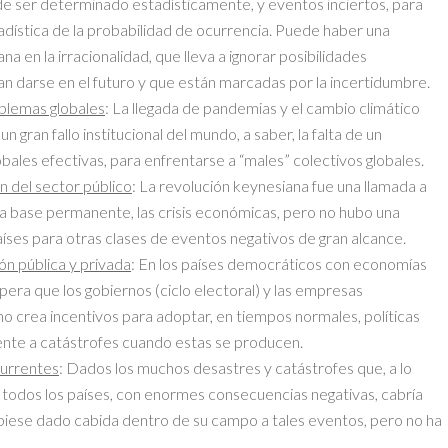
de ser determinado estadísticamente, y eventos inciertos, para
tadística de la probabilidad de ocurrencia. Puede haber una
a en la irracionalidad, que lleva a ignorar posibilidades
n darse en el futuro y que están marcadas por la incertidumbre.
oblemas globales
: La llegada de pandemias y el cambio climático
n gran fallo institucional del mundo, a saber, la falta de un
lobales efectivas, para enfrentarse a “males” colectivos globales.
n del sector público
: La revolución keynesiana fue una llamada a
na base permanente, las crisis económicas, pero no hubo una
países para otras clases de eventos negativos de gran alcance.
ón pública y privada
: En los países democráticos con economías
pera que los gobiernos (ciclo electoral) y las empresas
crea incentivos para adoptar, en tiempos normales, políticas
rente a catástrofes cuando estas se producen.
currentes
: Dados los muchos desastres y catástrofes que, a lo
en todos los países, con enormes consecuencias negativas, cabría
iese dado cabida dentro de su campo a tales eventos, pero no ha