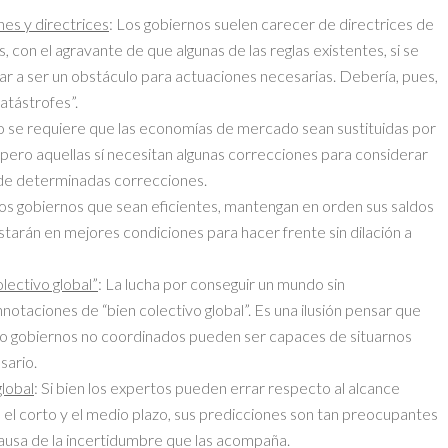
nes y directrices
: Los gobiernos suelen carecer de directrices de
 con el agravante de que algunas de las reglas existentes, si se
gar a ser un obstáculo para actuaciones necesarias. Debería, pues,
atástrofes”.
o se requiere que las economías de mercado sean sustituidas por
 pero aquellas sí necesitan algunas correcciones para considerar
n de determinadas correcciones.
Los gobiernos que sean eficientes, mantengan en orden sus saldos
estarán en mejores condiciones para hacer frente sin dilación a
lectivo global”
: La lucha por conseguir un mundo sin
notaciones de “bien colectivo global”. Es una ilusión pensar que
 o gobiernos no coordinados pueden ser capaces de situarnos
sario.
lobal
: Si bien los expertos pueden errar respecto al alcance
n el corto y el medio plazo, sus predicciones son tan preocupantes
ausa de la incertidumbre que las acompaña.