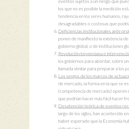
eventos sujetos a un riesgo que pue
los que no es posible la medición es
tendencia en los seres humanos, rayan
desagradables o costosas que podría
Deficiencias institucionales ante pr
ponen de manifiesto la existencia de u
gobierno global, o de instituciones g
Revolución keynesiana e intervenció
los gobiernos para abordar, sobre u
llamada similar para preparar a los 
Los sesgos de los marcos de actuaci
de mercado, la forma en la que se es
(competencia de mercado) operen no 
que podrían hacer más fácil hacer f
Desatención teórica de eventos re
largo de los siglos, han acontecido 
haber esperado que la Economía hub
sido el caso.