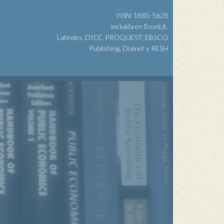
ISSN: 1885-5628
incluida en EconLit,
Latindex, DICE, PROQUEST, EBSCO
Publishing, Dialnet y RESH