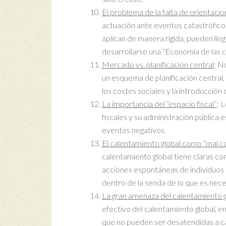
El problema de la falta de orientacio
actuación ante eventos catastróficos,
aplican de manera rígida, pueden lle
desarrollarse una “Economía de las c
Mercado vs. planificación central
: N
un esquema de planificación central,
los costes sociales y la introducció
La importancia del “espacio fiscal”
: 
fiscales y su administración pública 
eventos negativos.
El calentamiento global como “mal co
calentamiento global tiene claras con
acciones espontáneas de individuos
dentro de la senda de lo que es nece
La gran amenaza del calentamiento g
efectivo del calentamiento global, e
que no pueden ser desatendidas a c