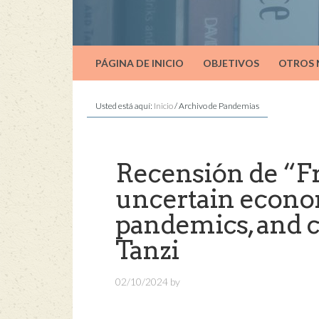
PÁGINA DE INICIO
OBJETIVOS
OTROS
Usted está aquí:
Inicio
/
Archivo de Pandemias
Recensión de “Fr
uncertain econom
pandemics, and c
Tanzi
02/10/2024
by