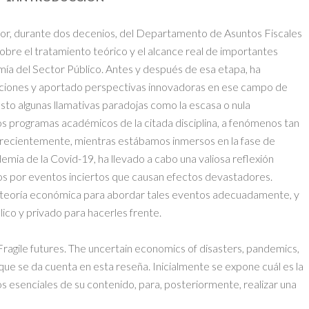
tor, durante dos decenios, del Departamento de Asuntos Fiscales
sobre el tratamiento teórico y el alcance real de importantes
mía del Sector Público. Antes y después de esa etapa, ha
uciones y aportado perspectivas innovadoras en ese campo de
sto algunas llamativas paradojas como la escasa o nula
os programas académicos de la citada disciplina, a fenómenos tan
 recientemente, mientras estábamos inmersos en la fase de
emia de la Covid-19, ha llevado a cabo una valiosa reflexión
os por eventos inciertos que causan efectos devastadores.
la teoría económica para abordar tales eventos adecuadamente, y
lico y privado para hacerles frente.
Fragile futures. The uncertain economics of disasters, pandemics,
a que se da cuenta en esta reseña. Inicialmente se expone cuál es la
os esenciales de su contenido, para, posteriormente, realizar una