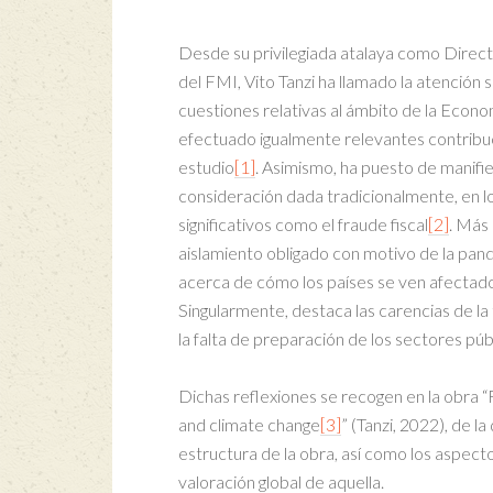
Desde su privilegiada atalaya como Direc
del FMI, Vito Tanzi ha llamado la atención 
cuestiones relativas al ámbito de la Econo
efectuado igualmente relevantes contrib
estudio
[1]
. Asimismo, ha puesto de manifie
consideración dada tradicionalmente, en l
significativos como el fraude fiscal
[2]
. Más
aislamiento obligado con motivo de la pand
acerca de cómo los países se ven afectad
Singularmente, destaca las carencias de 
la falta de preparación de los sectores púb
Dichas reflexiones se recogen en la obra “
and climate change
[3]
” (Tanzi, 2022), de l
estructura de la obra, así como los aspect
valoración global de aquella.