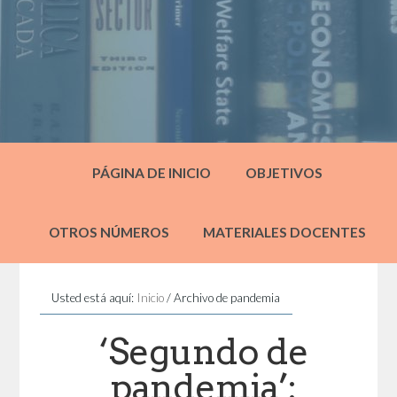
PÁGINA DE INICIO
OBJETIVOS
OTROS NÚMEROS
MATERIALES DOCENTES
Usted está aquí:
Inicio
/
Archivo de pandemia
‘Segundo de
pandemia’: