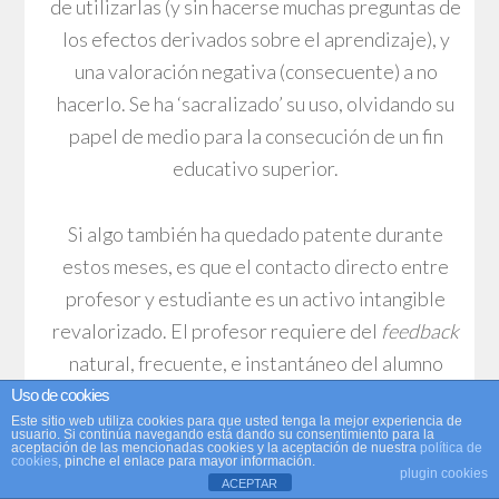
de utilizarlas (y sin hacerse muchas preguntas de
los efectos derivados sobre el aprendizaje), y
una valoración negativa (consecuente) a no
hacerlo. Se ha ‘sacralizado’ su uso, olvidando su
papel de medio para la consecución de un fin
educativo superior.
Si algo también ha quedado patente durante
estos meses, es que el contacto directo entre
profesor y estudiante es un activo intangible
revalorizado. El profesor requiere del
feedback
natural, frecuente, e instantáneo del alumno
para constatar la eficacia de sus enseñanzas, y,
Uso de cookies
Este sitio web utiliza cookies para que usted tenga la mejor experiencia de
de forma consecuente, revisar las mismas. Y el
usuario. Si continúa navegando está dando su consentimiento para la
aceptación de las mencionadas cookies y la aceptación de nuestra
política de
alumno requiere de la cercanía del docente para
cookies
, pinche el enlace para mayor información.
plugin cookies
ACEPTAR
afianzar y consolidar su aprendizaje. En este