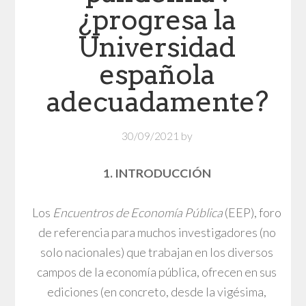
¿progresa la
Universidad
española
adecuadamente?
30/09/2021
by
1. INTRODUCCIÓN
Los
Encuentros de Economía Pública
(EEP), foro
de referencia para muchos investigadores (no
solo nacionales) que trabajan en los diversos
campos de la economía pública, ofrecen en sus
ediciones (en concreto, desde la vigésima,