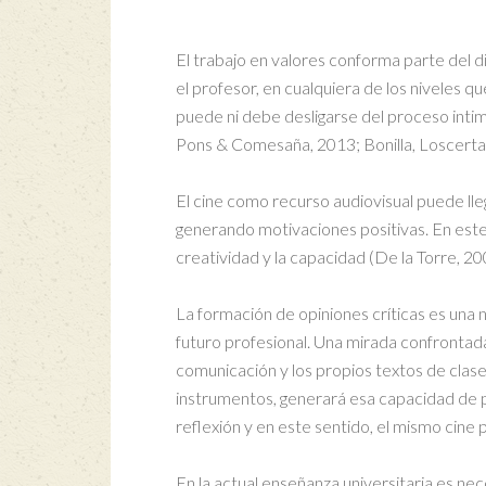
El trabajo en valores conforma parte del d
el profesor, en cualquiera de los niveles q
puede ni debe desligarse del proceso inti
Pons & Comesaña, 2013; Bonilla, Loscertal
El cine como recurso audiovisual puede lle
generando motivaciones positivas. En este 
creatividad y la capacidad (De la Torre, 20
La formación de opiniones críticas es una 
futuro profesional. Una mirada confrontad
comunicación y los propios textos de clas
instrumentos, generará esa capacidad de p
reflexión y en este sentido, el mismo cine
En la actual enseñanza universitaria es ne