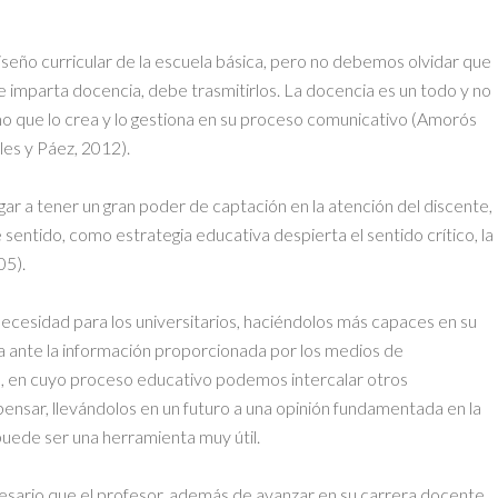
iseño curricular de la escuela básica, pero no debemos olvidar que
ue imparta docencia, debe trasmitirlos. La docencia es un todo y no
mo que lo crea y lo gestiona en su proceso comunicativo (Amorós
es y Páez, 2012).
gar a tener un gran poder de captación en la atención del discente,
sentido, como estrategia educativa despierta el sentido crítico, la
05).
necesidad para los universitarios, haciéndolos más capaces en su
a ante la información proporcionada por los medios de
e, en cuyo proceso educativo podemos intercalar otros
ensar, llevándolos en un futuro a una opinión fundamentada en la
 puede ser una herramienta muy útil.
cesario que el profesor, además de avanzar en su carrera docente,