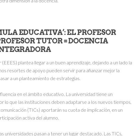
otra dimensión a la docencia.
MULA EDUCATIVA’: EL PROFESOR
PROFESOR TUTOR = DOCENCIA
INTEGRADORA
EEES) plantea llegar a un buen aprendizaje, dejando a un lado la
lgunos resortes de apoyo pueden servir para afianzar mejor la
asar a un planteamiento de estrategias.
luencia en el ámbito educativo. La universidad tiene un
 lo que las instituciones deben adaptarse a los nuevos tiempos,
comunicación (TICs) aportarán su cuota de implicación, en un
ticipación activa del alumno.
s universidades pasan a tener un lugar destacado. Las TICs,