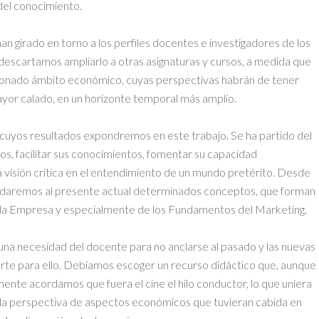
 del conocimiento.
n girado en torno a los perfiles docentes e investigadores de los
o descartamos ampliarlo a otras asignaturas y cursos, a medida que
ionado ámbito económico, cuyas perspectivas habrán de tener
yor calado, en un horizonte temporal más amplio.
a, cuyos resultados expondremos en este trabajo. Se ha partido del
nos, facilitar sus conocimientos, fomentar su capacidad
a visión crítica en el entendimiento de un mundo pretérito. Desde
sladaremos al presente actual determinados conceptos, que forman
e la Empresa y especialmente de los Fundamentos del Marketing.
 una necesidad del docente para no anclarse al pasado y las nuevas
orte para ello. Debíamos escoger un recurso didáctico que, aunque
lmente acordamos que fuera el cine el hilo conductor, lo que uniera
s, la perspectiva de aspectos económicos que tuvieran cabida en