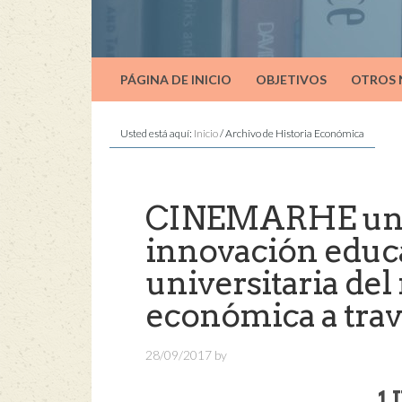
PÁGINA DE INICIO
OBJETIVOS
OTROS
Usted está aquí:
Inicio
/
Archivo de Historia Económica
CINEMARHE un p
innovación educa
universitaria del
económica a trav
28/09/2017
by
1