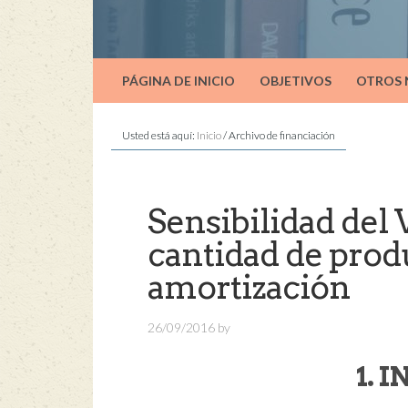
PÁGINA DE INICIO
OBJETIVOS
OTROS
Usted está aquí:
Inicio
/
Archivo de financiación
Sensibilidad del 
cantidad de prod
amortización
26/09/2016
by
1. 