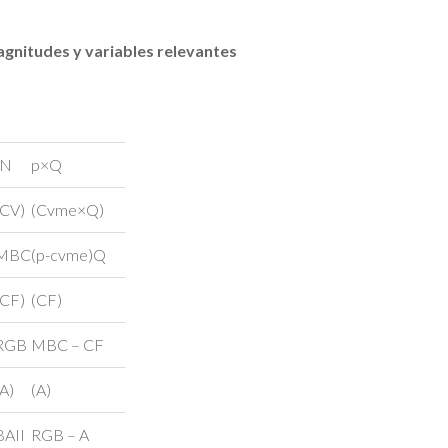
agnitudes y variables relevantes
IN
p×Q
(CV)
(Cvme×Q)
MBC
(p-cvme)Q
(CF)
(CF)
RGB
MBC – CF
(A)
(A)
BAII
RGB – A