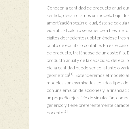
Conocer la cantidad de producto anual que 
sentido, desarrollamos un modelo bajo dos s
amortización según el cual, ésta se calcula
vida útil. El cálculo se extiende a tres mé
dígitos decrecientes), obteniéndose tres
punto de equilibrio contable. En este cas
de producto, tratándose de un coste fijo. 
producto anual y de la capacidad del equipo
dicha cantidad puede ser constante o vari
[1]
geométrica
. Extenderemos el modelo al
modelos son examinados con dos tipos de fi
con una emisión de acciones y la financia
un pequeño ejercicio de simulación, compa
genérico y tiene preferentemente carácter
[2]
docente
.