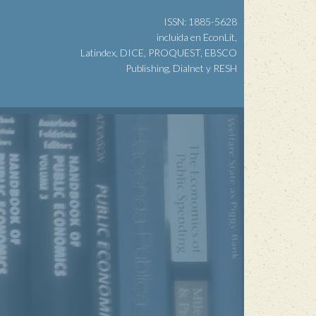
ISSN: 1885-5628
incluida en EconLit,
Latindex, DICE, PROQUEST, EBSCO
Publishing, Dialnet y RESH