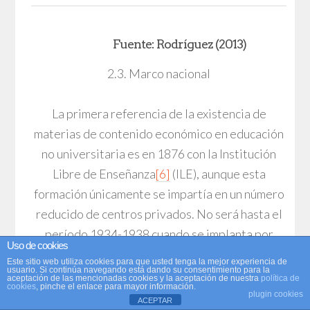
Fuente: Rodríguez (2013)
2.3. Marco nacional
La primera referencia de la existencia de
materias de contenido económico en educación
no universitaria es en 1876 con la Institución
Libre de Enseñanza
[6]
(ILE), aunque esta
formación únicamente se impartía en un número
reducido de centros privados. No será hasta el
período 1934-1938 cuando se implanta por
Uso de cookies
primera vez la asignatura en la enseñanza
Este sitio web utiliza cookies para que usted tenga la mejor experiencia de
usuario. Si continúa navegando está dando su consentimiento para la
pública no universitaria y, concretamente, en los
aceptación de las mencionadas cookies y la aceptación de nuestra
política de
cookies
, pinche el enlace para mayor información.
últimos años del Bachillerato (sexto y séptimo),
plugin cookies
ACEPTAR