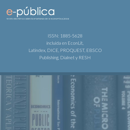
ISSN: 1885-5628
incluida en EconLit,
Latindex, DICE, PROQUEST, EBSCO
Publishing, Dialnet y RESH