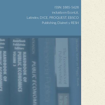
ISSN: 1885-5628
incluida en EconLit,
Latindex, DICE, PROQUEST, EBSCO
Publishing, Dialnet y RESH