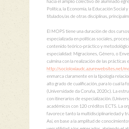
hacia el amplio colectivo de alumnado egre
Política, la Economía, la Educación Social y
titulados/as de otras disciplinas, principal
El MOPS tiene una duración de dos cursos
especializada en políticas sociales, proce
contenido teórico-práctico y metodológic
especialidad: Migraciones, Género, o Enve
culmina con la realización de las práctica
http://socioloxiaudc.azurewebsites.net/m
enmarca claramente en la tipología relacio
alto grado de cualificación, para lo cual l
(Universidade da Coruña, 2020c). La estru
con itinerarios de especialización. (Unive
académicos con 120 créditos ECTS. La org
favorece tanto la multidisciplinariedad y t
Así, en base a la amplitud de conocimientos
versatilidad a los egresados, abriendo el a