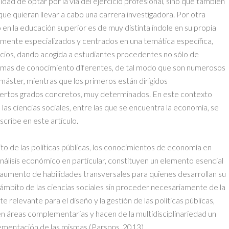
idad de optar por la vía del ejercicio profesional, sino que también
que quieran llevar a cabo una carrera investigadora. Por otra
o en la educación superior es de muy distinta índole en su propia
amente especializados y centrados en una temática específica,
nicios, dando acogida a estudiantes procedentes no sólo de
 ramas de conocimiento diferentes, de tal modo que son numerosos
máster, mientras que los primeros están dirigidos
iertos grados concretos, muy determinados. En este contexto
 las ciencias sociales, entre las que se encuentra la economía, se
cribe en este artículo.
bito de las políticas públicas, los conocimientos de economía en
análisis económico en particular, constituyen un elemento esencial
al aumento de habilidades transversales para quienes desarrollan su
l ámbito de las ciencias sociales sin proceder necesariamente de la
relevante para el diseño y la gestión de las políticas públicas,
 áreas complementarias y hacen de la multidisciplinariedad un
plementación de las mismas (Parsons, 2013).