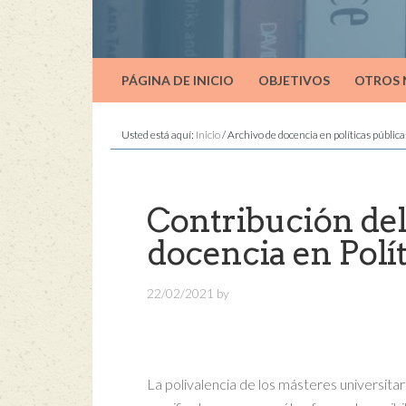
PÁGINA DE INICIO
OBJETIVOS
OTROS
Usted está aquí:
Inicio
/
Archivo de docencia en políticas pública
Contribución del
docencia en Polít
22/02/2021
by
La polivalencia de los másteres universit