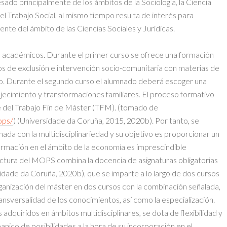
sado principalmente de los ámbitos de la Sociología, la Ciencia
 el Trabajo Social, al mismo tiempo resulta de interés para
mente del ámbito de las Ciencias Sociales y Jurídicas.
 académicos. Durante el primer curso se ofrece una formación
sos de exclusión e intervención socio-comunitaria con materias de
o. Durante el segundo curso el alumnado deberá escoger una
jecimiento y transformaciones familiares. El proceso formativo
s e del Trabajo Fin de Máster (TFM). (tomado de
ops/
) (Universidade da Coruña, 2015, 2020b). Por tanto, se
nada con la multidisciplinariedad y su objetivo es proporcionar un
a formación en el ámbito de la economía es imprescindible
ctura del MOPS combina la docencia de asignaturas obligatorias
rsidade da Coruña, 2020b), que se imparte a lo largo de dos cursos
anización del máster en dos cursos con la combinación señalada,
ransversalidad de los conocimientos, así como la especialización.
 adquiridos en ámbitos multidisciplinares, se dota de flexibilidad y
banico de posibilidades a la hora de su incorporación en el