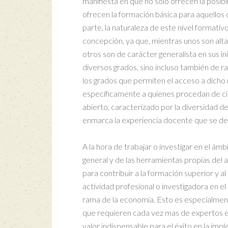
manifiesta en que no sólo ofrecen la posibil
ofrecen la formación básica para aquellos 
parte, la naturaleza de este nivel formativ
concepción, ya que, mientras unos son alt
otros son de carácter generalista en sus i
diversos grados, sino incluso también de
los grados que permiten el acceso a dicho 
específicamente a quienes procedan de c
abierto, caracterizado por la diversidad de
enmarca la experiencia docente que se des
A la hora de trabajar o investigar en el ám
general y de las herramientas propias del 
para contribuir a la formación superior y 
actividad profesional o investigadora en e
rama de la economía. Esto es especialmente 
que requieren cada vez mas de expertos en
valor indispensable para el éxito en la im