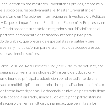
e encuentran en dos másteres universitarios previos, ambos muy
 la sociología, respectivamente: el Máster Universitario en
iversitario en Migraciones Internacionales: Investigación, Políticas
OMI), que se impartían en la Facultad de Economía y Empresa y en
 De ahí procede su carácter integrador y multidisciplinar en el
importante componente de formación interdisciplinar, para
 de trabajo, que precisa de especialistas versátiles y que
sversal y multidisciplinar para el alumnado que accede a estos
 de las ciencias sociales.
l artículo 10 del Real Decreto 1393/2007, de 29 de octubre, por
señanzas universitarias oficiales (Ministerio de Educación y
mo finalidad principal la adquisición por el estudiante de una
ado o multidisciplinar, orientada a la especialización académica o
n en tareas investigadoras. La docencia en nivel de postgrado tiene
 la docencia en grado, siendo su objetivo principal facilitar una
zación o bien en la multidisciplinariedad, que permitirá a los