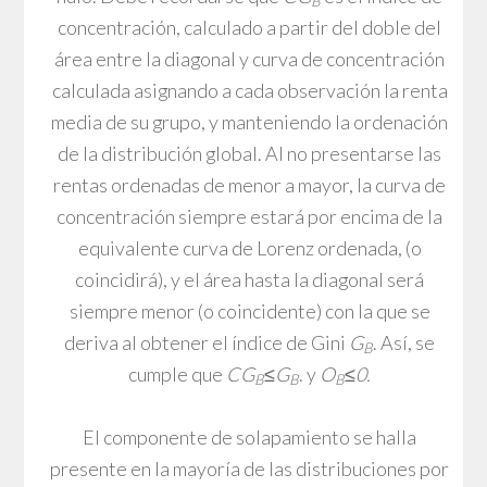
B
concentración, calculado a partir del doble del
área entre la diagonal y curva de concentración
calculada asignando a cada observación la renta
media de su grupo, y manteniendo la ordenación
de la distribución global. Al no presentarse las
rentas ordenadas de menor a mayor, la curva de
concentración siempre estará por encima de la
equivalente curva de Lorenz ordenada, (o
coincidirá), y el área hasta la diagonal será
siempre menor (o coincidente) con la que se
deriva al obtener el índice de Gini
G
. Así, se
B
cumple que
CG
≤G
. y
O
≤0.
B
B
B
El componente de solapamiento se halla
presente en la mayoría de las distribuciones por