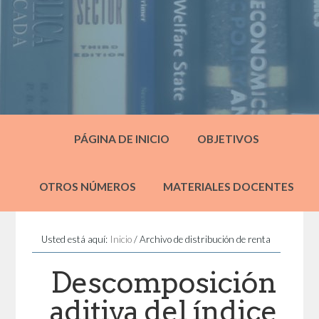
PÁGINA DE INICIO
OBJETIVOS
OTROS NÚMEROS
MATERIALES DOCENTES
Usted está aquí:
Inicio
/
Archivo de distribución de renta
Descomposición
aditiva del índice