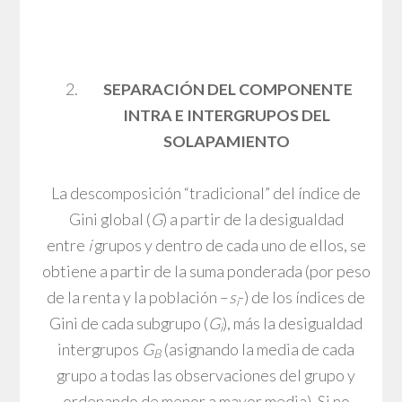
SEPARACIÓN DEL COMPONENTE
INTRA E INTERGRUPOS DEL
SOLAPAMIENTO
La descomposición “tradicional” del índice de
Gini global (
G
) a partir de la desigualdad
entre
i
grupos y dentro de cada uno de ellos, se
obtiene a partir de la suma ponderada (por peso
de la renta y la población –
s
-) de los índices de
i
Gini de cada subgrupo (
G
), más la desigualdad
i
intergrupos
G
(asignando la media de cada
B
grupo a todas las observaciones del grupo y
ordenando de menor a mayor media). Si no