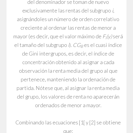
del denominador se toman de nuevo
exclusivamente las rentas del subgrupo
i
,
asignándoles un número de orden correlativo
creciente al ordenar las rentas de menor a
mayor (es decir, que el valor máximo de
F
(y)
será
i
el tamaño del subgrupo
i
).
CG
es el cuasi índice
B
de Gini intergrupos, es decir, el índice de
concentración obtenido al asignar a cada
observación la renta media del grupo al que
pertenece, manteniendo la ordenación de
partida. Nótese que, al asignar la renta media
del grupo, los valores de renta no aparecerán
ordenados de menor a mayor.
Combinando las ecuaciones [1[ y [2] se obtiene
que: