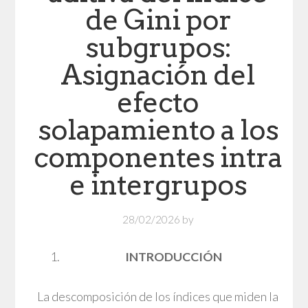
de Gini por
subgrupos:
Asignación del
efecto
solapamiento a los
componentes intra
e intergrupos
28/02/2026
by
INTRODUCCIÓN
La descomposición de los índices que miden la