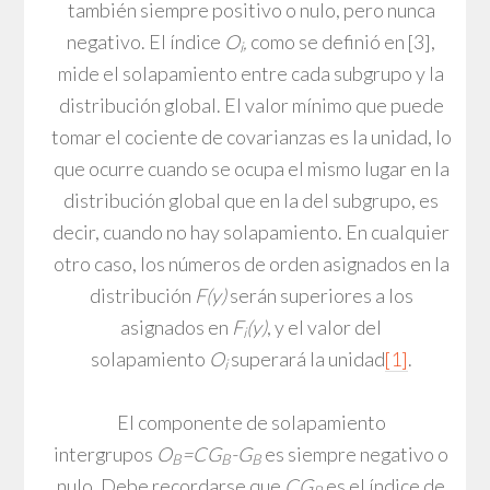
también siempre positivo o nulo, pero nunca
negativo. El índice
O
,
como se definió en [3],
i
mide el solapamiento entre cada subgrupo y la
distribución global. El valor mínimo que puede
tomar el cociente de covarianzas es la unidad, lo
que ocurre cuando se ocupa el mismo lugar en la
distribución global que en la del subgrupo, es
decir, cuando no hay solapamiento. En cualquier
otro caso, los números de orden asignados en la
distribución
F(y)
serán superiores a los
asignados en
F
(y)
, y el valor del
i
solapamiento
O
superará la unidad
[1]
.
i
El componente de solapamiento
intergrupos
O
=CG
-G
es siempre negativo o
B
B
B
nulo. Debe recordarse que
CG
es el índice de