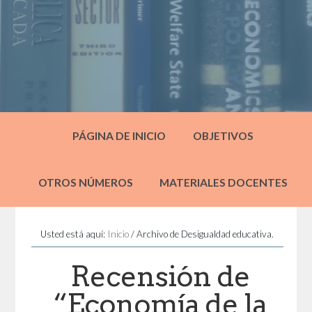
PÁGINA DE INICIO
OBJETIVOS
OTROS NÚMEROS
MATERIALES DOCENTES
Usted está aquí:
Inicio
/
Archivo de Desigualdad educativa.
Recensión de
“Economía de la