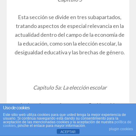
Esta sección se divide en tres subapartados,
tratando aspectos de especial relevancia en la
actualidad dentro del campo de la economía de
la educación, como son la elección escolar, la
desigualdad educativa y las brechas de género.
Capítulo 5a: La elección escolar
Andreu Arenas ofrece una reflexión crítica
Uso de cookies
sobre el proceso de elección escolar,
Este sitio web utiliza cookies para que usted tenga la mejor experiencia de
usuario. Si continúa navegando está dando su consentimiento para la
destacando cómo su implementación y los
aceptación de las mencionadas cookies y la aceptación de nuestra
política de
cookies
, pinche el enlace para mayor información.
plugin cookies
sistemas de asignación varían a nivel global,
ACEPTAR