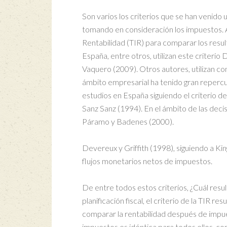
Son varios los criterios que se han venido u
tomando en consideración los impuestos. Así
Rentabilidad (TIR) para comparar los resu
España, entre otros, utilizan este criter
Vaquero (2009). Otros autores, utilizan co
ámbito empresarial ha tenido gran repercusi
estudios en España siguiendo el criterio d
Sanz Sanz (1994). En el ámbito de las decis
Páramo y Badenes (2000).
Devereux y Griffith (1998), siguiendo a King
flujos monetarios netos de impuestos.
De entre todos estos criterios, ¿Cuál resul
planificación fiscal, el criterio de la TIR r
comparar la rentabilidad después de impues
impuestos es idéntica para todos ellos, como