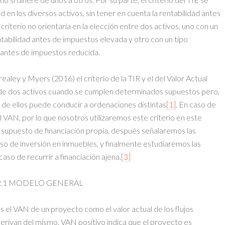
ad en los diversos activos, sin tener en cuenta la rentabilidad antes
criterio no orientaría en la elección entre dos activos, uno con un
ntabilidad antes de impuestos elevada y otro con un tipo
d antes de impuestos reducida.
aley y Myers (2016) el criterio de la TIR y el del Valor Actual
de dos activos cuando se cumplen determinados supuestos pero,
 de ellos puede conducir a ordenaciones distintas
[1]
. En caso de
l VAN, por lo que nosotros utilizaremos este criterio en este
el supuesto de financiación propia, después señalaremos las
aso de inversión en inmuebles, y finalmente estudiaremos las
aso de recurrir a financiación ajena.
[3]
2.1 MODELO GENERAL
 el VAN de un proyecto como el valor actual de los flujos
derivan del mismo. VAN positivo indica que el proyecto es