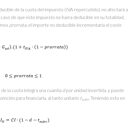
ucible de la cuota del impuesto (IVA repercutido), no afectará a
l caso de que este impuesto no fuera deducible en su totalidad,
remos
prorrata
, el importe no deducible incrementaría el coste
de la cuota íntegra una cuantía
d
por unidad invertida, y puede
ención para financiarla, al tanto unitario
t
. Teniendo esto en
subv