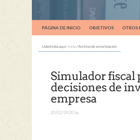
PÁGINA DE INICIO
OBJETIVOS
OTROS
Usted está aquí:
Inicio
/
Archivo de amortización
Simulador fiscal 
decisiones de inv
empresa
20/02/2020
by