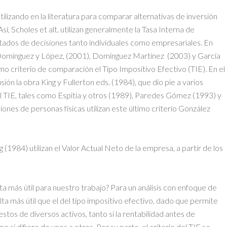
tilizando en la literatura para comparar alternativas de inversión
, Scholes et alt. utilizan generalmente la Tasa Interna de
ltados de decisiones tanto individuales como empresariales. En
io Domínguez y López, (2001), Domínguez Martínez (2003) y García
mo criterio de comparación el Tipo Impositivo Efectivo (TIE). En el
ón la obra King y Fullerton eds. (1984), que dio pie a varios
el TIE, tales como Espitia y otros (1989), Paredes Gómez (1993) y
iones de personas físicas utilizan este último criterio González
 (1984) utilizan el Valor Actual Neto de la empresa, a partir de los
ta más útil para nuestro trabajo? Para un análisis con enfoque de
esulta más útil que el del tipo impositivo efectivo, dado que permite
tos de diversos activos, tanto si la rentabilidad antes de
 si difiere de unos a otros. Por su parte, el criterio del TIE se