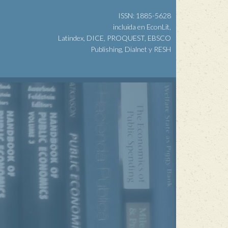
ISSN: 1885-5628
incluida en EconLit,
Latindex, DICE, PROQUEST, EBSCO
Publishing, Dialnet y RESH