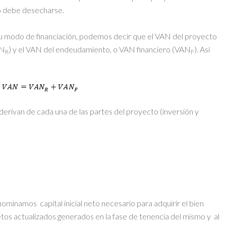
o debe desecharse.
 su modo de financiación, podemos decir que el VAN del proyecto
AN
) y el VAN del endeudamiento, o VAN financiero (VAN
). Así
R
F
 derivan de cada una de las partes del proyecto (inversión y
nominamos capital inicial neto necesario para adquirir el bien
etos actualizados generados en la fase de tenencia del mismo y al