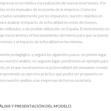
mpresas es la relativa a la realización de nuevas inversiones. Por
álisis en los manuales de economía de la empresa. Como los
fectados sensiblemente por los impuestos, nuestro objetivo en
ra analizar el impacto de la fiscalidad en estas decisiones,
 utilizados, o de posible utilización, en España. El instrumento es
abajo mostraremos el funcionamiento del mismo para que se pueda
ersiones y el impacto de la fiscalidad en las mismas.
nte pedagógico, y seguirá los siguientes pasos: en primer lugar,
 nuestro análisis, en segundo lugar, pondremos un ejemplo para
lo, en el que mostraremos la potencialidad del simulador creado
 proponiendo un ejercicio práctico que podrá ser propuesto en
mos nuestro análisis a las empresas de forma societaria.
ÁLISIS Y PRESENTACIÓN DEL MODELO