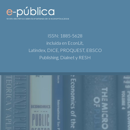
ISSN: 1885-5628
incluida en EconLit,
Latindex, DICE, PROQUEST, EBSCO
Publishing, Dialnet y RESH