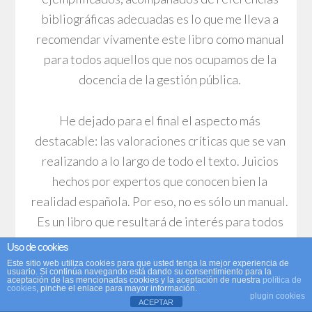
bibliográficas adecuadas es lo que me lleva a
recomendar vívamente este libro como manual
para todos aquellos que nos ocupamos de la
docencia de la gestión pública.
He dejado para el final el aspecto más
destacable: las valoraciones críticas que se van
realizando a lo largo de todo el texto. Juicios
hechos por expertos que conocen bien la
realidad española. Por eso, no es sólo un manual.
Es un libro que resultará de interés para todos
los estudiosos de la economía pública.
Uso de cookies
Este sitio web utiliza cookies para que usted tenga la mejor experiencia de
usuario. Si continúa navegando está dando su consentimiento para la
aceptación de las mencionadas cookies y la aceptación de nuestra
política de
cookies
, pinche el enlace para mayor información.
plugin cookies
ACEPTAR