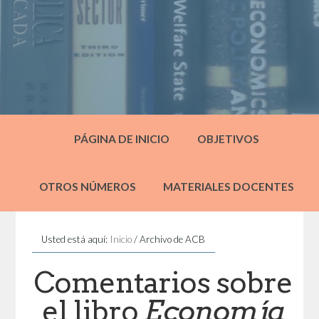
PÁGINA DE INICIO
OBJETIVOS
OTROS NÚMEROS
MATERIALES DOCENTES
Usted está aquí:
Inicio
/
Archivo de ACB
Comentarios sobre
el libro
Economía