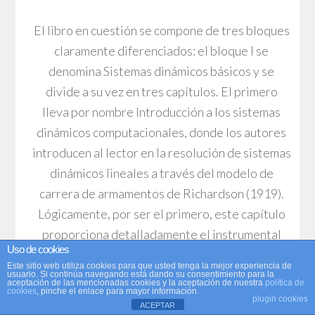
El libro en cuestión se compone de tres bloques
claramente diferenciados: el bloque I se
denomina Sistemas dinámicos básicos y se
divide a su vez en tres capítulos. El primero
lleva por nombre Introducción a los sistemas
dinámicos computacionales, donde los autores
introducen al lector en la resolución de sistemas
dinámicos lineales a través del modelo de
carrera de armamentos de Richardson (1919).
Lógicamente, por ser el primero, este capítulo
proporciona detalladamente el instrumental
Uso de cookies
técnico sobre el que descansa el resto del libro.
Este sitio web utiliza cookies para que usted tenga la mejor experiencia de
El procedimiento paso a paso es el siguiente:
usuario. Si continúa navegando está dando su consentimiento para la
aceptación de las mencionadas cookies y la aceptación de nuestra
política de
cookies
, pinche el enlace para mayor información.
plugin cookies
ACEPTAR