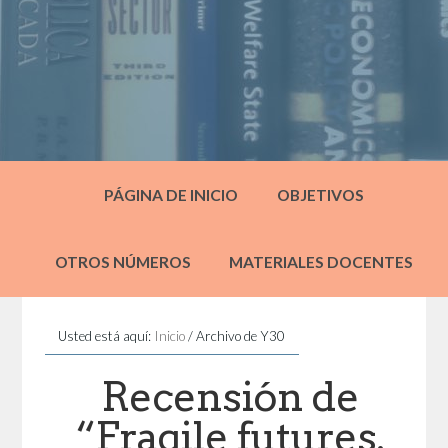
PÁGINA DE INICIO
OBJETIVOS
OTROS NÚMEROS
MATERIALES DOCENTES
Usted está aquí:
Inicio
/
Archivo de Y30
Recensión de
“Fragile futures.