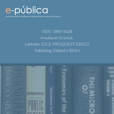
ISSN: 1885-5628
incluida en EconLit,
Latindex, DICE, PROQUEST, EBSCO
Publishing, Dialnet y RESH