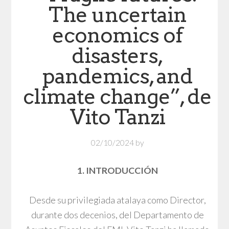
The uncertain
economics of
disasters,
pandemics, and
climate change”, de
Vito Tanzi
02/10/2024
by
1. INTRODUCCIÓN
Desde su privilegiada atalaya como Director,
durante dos decenios, del Departamento de