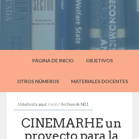
PÁGINA DE INICIO
OBJETIVOS
OTROS NÚMEROS
MATERIALES DOCENTES
Usted está aquí:
Inicio
/
Archivo de N01
CINEMARHE un
proyecto para la