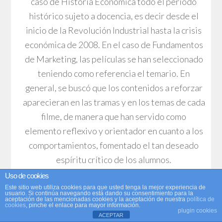
caso de Historia Económica todo el periodo
histórico sujeto a docencia, es decir desde el
inicio de la Revolución Industrial hasta la crisis
económica de 2008. En el caso de Fundamentos
de Marketing, las películas se han seleccionado
teniendo como referencia el temario. En
general, se buscó que los contenidos a reforzar
aparecieran en las tramas y en los temas de cada
filme, de manera que han servido como
elemento reflexivo y orientador en cuanto a los
comportamientos, fomentado el tan deseado
espíritu crítico de los alumnos.
Uso de cookies
Otro de los puntos que tuvimos en cuenta sería
Este sitio web utiliza cookies para que usted tenga la mejor experiencia de
usuario. Si continúa navegando está dando su consentimiento para la
aceptación de las mencionadas cookies y la aceptación de nuestra
política de
que, la narrativa utilizada en la película no
cookies
, pinche el enlace para mayor información.
plugin cookies
supusiera una dificultad excesiva a la hora de
ACEPTAR