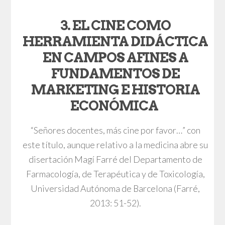
3. EL CINE COMO
HERRAMIENTA DIDÁCTICA
EN CAMPOS AFINES A
FUNDAMENTOS DE
MARKETING E HISTORIA
ECONÓMICA
“Señores docentes, más cine por favor…” con
este título, aunque relativo a la medicina abre su
disertación Magí Farré del Departamento de
Farmacología, de Terapéutica y de Toxicología,
Universidad Autónoma de Barcelona (Farré,
2013: 51-52).