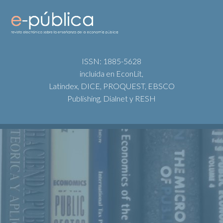
ISSN: 1885-5628
incluida en EconLit,
Latindex, DICE, PROQUEST, EBSCO
Publishing, Dialnet y RESH