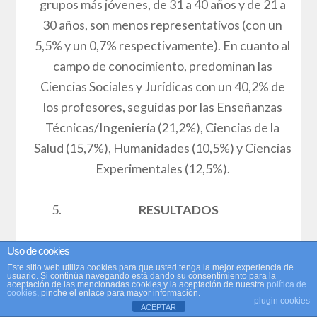
grupos más jóvenes, de 31 a 40 años y de 21 a
30 años, son menos representativos (con un
5,5% y un 0,7% respectivamente). En cuanto al
campo de conocimiento, predominan las
Ciencias Sociales y Jurídicas con un 40,2% de
los profesores, seguidas por las Enseñanzas
Técnicas/Ingeniería (21,2%), Ciencias de la
Salud (15,7%), Humanidades (10,5%) y Ciencias
Experimentales (12,5%).
RESULTADOS
El primer resultado que debemos mencionar es
Uso de cookies
Este sitio web utiliza cookies para que usted tenga la mejor experiencia de
que la inmensa mayoría de los profesores
usuario. Si continúa navegando está dando su consentimiento para la
aceptación de las mencionadas cookies y la aceptación de nuestra
política de
consultados (88,4%) ya habían experimentado
cookies
, pinche el enlace para mayor información.
plugin cookies
ACEPTAR
alguna vez con alguna herramienta de IAG para