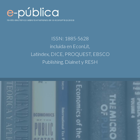
ISSN: 1885-5628
incluida en EconLit,
Latindex, DICE, PROQUEST, EBSCO
Publishing, Dialnet y RESH