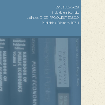
ISSN: 1885-5628
incluida en EconLit,
Latindex, DICE, PROQUEST, EBSCO
Publishing, Dialnet y RESH