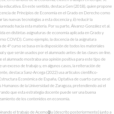
gia educativa. En este sentido, destaca Gen (2018), quien propone
 docencia de Principios de Economía en el Grado en Derecho como
 las nuevas tecnologías a esta docencia y, ii) reducir la
umnado hacia esta materia. Por su parte, Álvarez-González et al.
rtida en distintas asignaturas de economía aplicada en Grado y
rno COVID). Como ejemplo, la docencia de la asignatura
e 4º curso se basa en la disposición de todos los materiales
al y que serán usados por el alumnado antes de las clases on-line.
ue el alumnado mostraba una opinión positiva para este tipo de
 un exceso de trabajo y, en algunos casos, la reiteración de
nte, destaca Sanz-Arcega (2022) usa artículos científico-
a Estructura Económica de España, Optativa de cuarto curso en el
 Humanos de la Universidad de Zaragoza, pretendiendo así el
rando que esta estrategia docente puede ser una buena
zamiento de los contenidos en economía.
inando el trabajo de Acemoğlu (descrito posteriormente) junto a