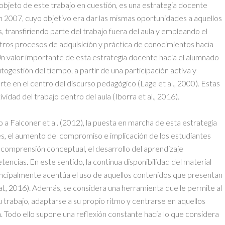
 objeto de este trabajo en cuestión, es una estrategia docente
2007, cuyo objetivo era dar las mismas oportunidades a aquellos
s, transfiriendo parte del trabajo fuera del aula y empleando el
otros procesos de adquisición y práctica de conocimientos hacia
Un valor importante de esta estrategia docente hacia el alumnado
togestión del tiempo, a partir de una participación activa y
te en el centro del discurso pedagógico (Lage et al., 2000). Estas
idad del trabajo dentro del aula (Iborra et al., 2016).
a Falconer et al. (2012), la puesta en marcha de esta estrategia
ases, el aumento del compromiso e implicación de los estudiantes
u comprensión conceptual, el desarrollo del aprendizaje
tencias. En este sentido, la continua disponibilidad del material
incipalmente acentúa el uso de aquellos contenidos que presentan
l., 2016). Además, se considera una herramienta que le permite al
u trabajo, adaptarse a su propio ritmo y centrarse en aquellos
. Todo ello supone una reflexión constante hacia lo que considera