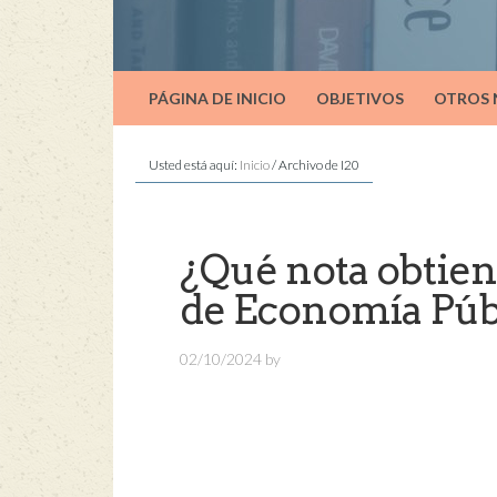
PÁGINA DE INICIO
OBJETIVOS
OTROS
Usted está aquí:
Inicio
/
Archivo de I20
¿Qué nota obtie
de Economía Púb
02/10/2024
by