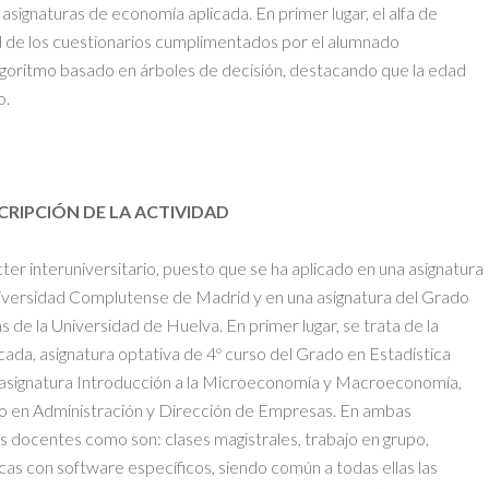
asignaturas de economía aplicada. En primer lugar, el alfa de
ad de los cuestionarios cumplimentados por el alumnado
 algoritmo basado en árboles de decisión, destacando que la edad
o.
SCRIPCIÓN DE LA ACTIVIDAD
er interuniversitario, puesto que se ha aplicado en una asignatura
niversidad Complutense de Madrid y en una asignatura del Grado
de la Universidad de Huelva. En primer lugar, se trata de la
cada, asignatura optativa de 4º curso del Grado en Estadística
la asignatura Introducción a la Microeconomía y Macroeconomía,
ado en Administración y Dirección de Empresas. En ambas
as docentes como son: clases magistrales, trabajo en grupo,
as con software específicos, siendo común a todas ellas las