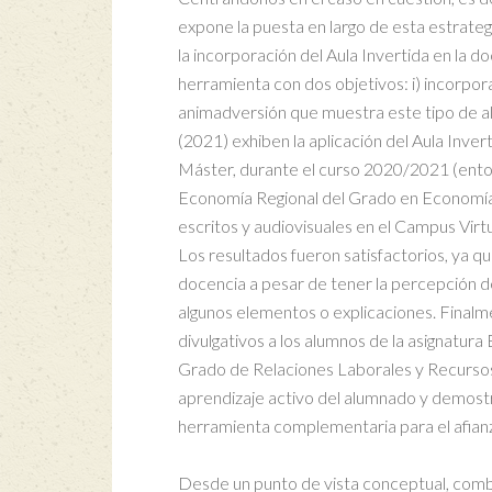
expone la puesta en largo de esta estrate
la incorporación del Aula Invertida en la
herramienta con dos objetivos: i) incorporar
animadversión que muestra este tipo de al
(2021) exhiben la aplicación del Aula Inve
Máster, durante el curso 2020/2021 (ento
Economía Regional del Grado en Economía d
escritos y audiovisuales en el Campus Virtu
Los resultados fueron satisfactorios, ya q
docencia a pesar de tener la percepción de
algunos elementos o explicaciones. Finalme
divulgativos a los alumnos de la asignatur
Grado de Relaciones Laborales y Recursos
aprendizaje activo del alumnado y demost
herramienta complementaria para el afian
Desde un punto de vista conceptual, comb