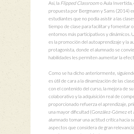
Así, la
Flipped Classroom
o Aula Invertida,
propuesta por Bergmann y Sams (2014) en 
estudiantes que no podía asistir a las clase
tiempo de clase para facilitar y fomentar 
entornos más participativos y dinámicos. 
es la promoción del autoaprendizaje y la au
protagonista, donde el alumnado se convier
habilidades les permiten aumentar la efectiv
Como se ha dicho anteriormente, siguiendo 
es útil de cara a la dinamización de las cl
con el contenido del curso, la mejora de s
colaborativo y la adquisición real de compe
proporcionado refuerza el aprendizaje, pr
una mayor dificultad (González-Gómez et a
alumnado tomar una actitud crítica hacia s
aspectos que considera de gran relevancia