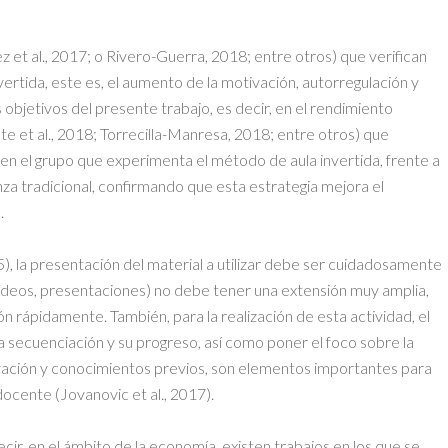
z et al., 2017; o Rivero-Guerra, 2018; entre otros) que verifican
nvertida, este es, el aumento de la motivación, autorregulación y
 objetivos del presente trabajo, es decir, en el rendimiento
et al., 2018; Torrecilla-Manresa, 2018; entre otros) que
en el grupo que experimenta el método de aula invertida, frente a
za tradicional, confirmando que esta estrategia mejora el
.
, la presentación del material a utilizar debe ser cuidadosamente
vídeos, presentaciones) no debe tener una extensión muy amplia,
n rápidamente. También, para la realización de esta actividad, el
la secuenciación y su progreso, así como poner el foco sobre la
vación y conocimientos previos, son elementos importantes para
docente (Jovanovic et al., 2017).
cir, en el ámbito de la economía, existen trabajos en los que se