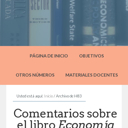
PÁGINA DE INICIO
OBJETIVOS
OTROS NÚMEROS
MATERIALES DOCENTES
Usted está aquí:
Inicio
/
Archivo de H83
Comentarios sobre
el libro
Economía