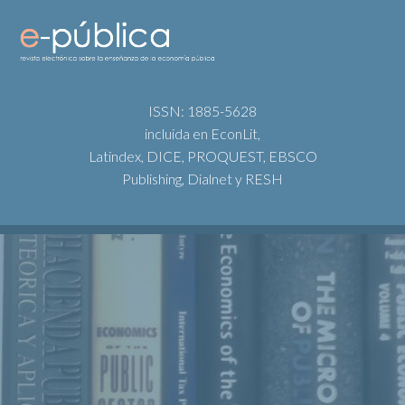
ISSN: 1885-5628
incluida en EconLit,
Latindex, DICE, PROQUEST, EBSCO
Publishing, Dialnet y RESH