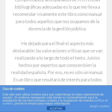
bibliográficas adecuadas es lo que me lleva a
recomendar vívamente este libro como manual
para todos aquellos que nos ocupamos de la
docencia de la gestión pública.
He dejado para el final el aspecto más
destacable: las valoraciones críticas que se van
realizando a lo largo de todo el texto. Juicios
hechos por expertos que conocen bien la
realidad española. Por eso, no es sólo un manual.
Es un libro que resultará de interés para todos
los estudiosos de la economía pública.
Uso de cookies
Este sitio web utiliza cookies para que usted tenga la mejor experiencia de
usuario. Si continúa navegando está dando su consentimiento para la
aceptación de las mencionadas cookies y la aceptación de nuestra
política de
cookies
, pinche el enlace para mayor información.
plugin cookies
ACEPTAR