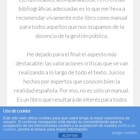
bibliográficas adecuadas es lo que me lleva a
recomendar vívamente este libro como manual
para todos aquellos que nos ocupamos de la
docencia de la gestión pública.
He dejado para el final el aspecto más
destacable: las valoraciones críticas que se van
realizando a lo largo de todo el texto. Juicios
hechos por expertos que conocen bien la
realidad española. Por eso, no es sólo un manual.
Es un libro que resultará de interés para todos
los estudiosos de la economía pública.
Uso de cookies
Este sitio web utiliza cookies para que usted tenga la mejor experiencia de
usuario. Si continúa navegando está dando su consentimiento para la
aceptación de las mencionadas cookies y la aceptación de nuestra
política de
cookies
, pinche el enlace para mayor información.
plugin cookies
ACEPTAR