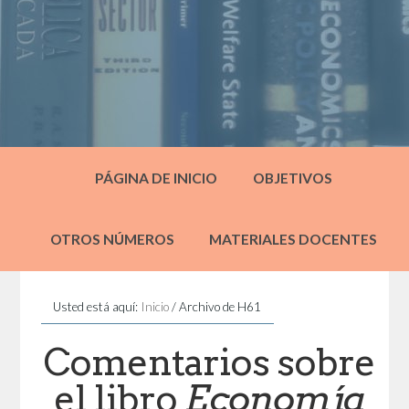
PÁGINA DE INICIO
OBJETIVOS
OTROS NÚMEROS
MATERIALES DOCENTES
Usted está aquí:
Inicio
/
Archivo de H61
Comentarios sobre
el libro
Economía