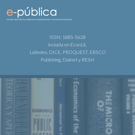
ISSN: 1885-5628
incluida en EconLit,
Latindex, DICE, PROQUEST, EBSCO
Publishing, Dialnet y RESH