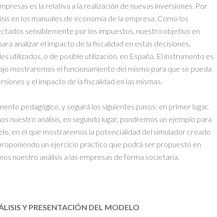
mpresas es la relativa a la realización de nuevas inversiones. Por
álisis en los manuales de economía de la empresa. Como los
fectados sensiblemente por los impuestos, nuestro objetivo en
ra analizar el impacto de la fiscalidad en estas decisiones,
 utilizados, o de posible utilización, en España. El instrumento es
abajo mostraremos el funcionamiento del mismo para que se pueda
ersiones y el impacto de la fiscalidad en las mismas.
nte pedagógico, y seguirá los siguientes pasos: en primer lugar,
 nuestro análisis, en segundo lugar, pondremos un ejemplo para
lo, en el que mostraremos la potencialidad del simulador creado
 proponiendo un ejercicio práctico que podrá ser propuesto en
mos nuestro análisis a las empresas de forma societaria.
ÁLISIS Y PRESENTACIÓN DEL MODELO