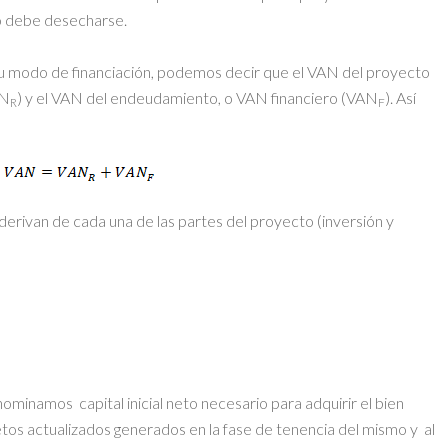
o debe desecharse.
 su modo de financiación, podemos decir que el VAN del proyecto
AN
) y el VAN del endeudamiento, o VAN financiero (VAN
). Así
R
F
 derivan de cada una de las partes del proyecto (inversión y
nominamos capital inicial neto necesario para adquirir el bien
etos actualizados generados en la fase de tenencia del mismo y al