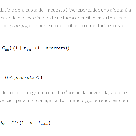
ucible de la cuota del impuesto (IVA repercutido), no afectará a
l caso de que este impuesto no fuera deducible en su totalidad,
remos
prorrata
, el importe no deducible incrementaría el coste
de la cuota íntegra una cuantía
d
por unidad invertida, y puede
ención para financiarla, al tanto unitario
t
. Teniendo esto en
subv