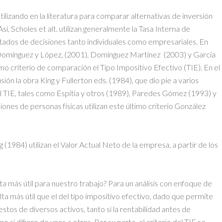
tilizando en la literatura para comparar alternativas de inversión
, Scholes et alt. utilizan generalmente la Tasa Interna de
ltados de decisiones tanto individuales como empresariales. En
io Domínguez y López, (2001), Domínguez Martínez (2003) y García
mo criterio de comparación el Tipo Impositivo Efectivo (TIE). En el
ón la obra King y Fullerton eds. (1984), que dio pie a varios
el TIE, tales como Espitia y otros (1989), Paredes Gómez (1993) y
iones de personas físicas utilizan este último criterio González
 (1984) utilizan el Valor Actual Neto de la empresa, a partir de los
ta más útil para nuestro trabajo? Para un análisis con enfoque de
esulta más útil que el del tipo impositivo efectivo, dado que permite
tos de diversos activos, tanto si la rentabilidad antes de
 si difiere de unos a otros. Por su parte, el criterio del TIE se