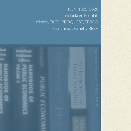
ISSN: 1885-5628
incluida en EconLit,
Latindex, DICE, PROQUEST, EBSCO
Publishing, Dialnet y RESH