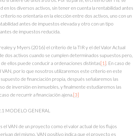
ad en los diversos activos, sin tener en cuenta la rentabilidad antes
criterio no orientaría en la elección entre dos activos, uno con un
ntabilidad antes de impuestos elevada y otro con un tipo
d antes de impuestos reducida.
aley y Myers (2016) el criterio de la TIR y el del Valor Actual
de dos activos cuando se cumplen determinados supuestos pero,
 de ellos puede conducir a ordenaciones distintas
[1]
. En caso de
l VAN, por lo que nosotros utilizaremos este criterio en este
el supuesto de financiación propia, después señalaremos las
aso de inversión en inmuebles, y finalmente estudiaremos las
aso de recurrir a financiación ajena.
[3]
2.1 MODELO GENERAL
 el VAN de un proyecto como el valor actual de los flujos
derivan del mismo. VAN positivo indica que el proyecto es