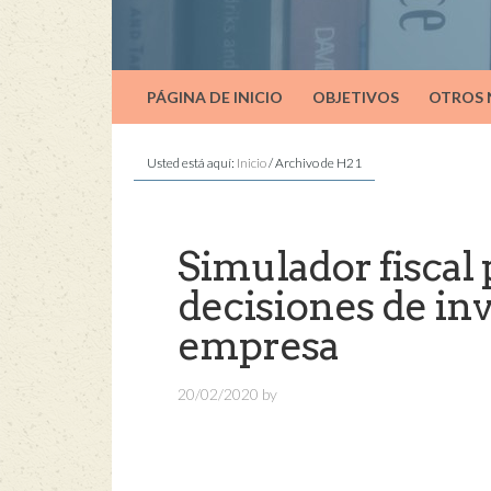
PÁGINA DE INICIO
OBJETIVOS
OTROS
Usted está aquí:
Inicio
/
Archivo de H21
Simulador fiscal 
decisiones de inv
empresa
20/02/2020
by