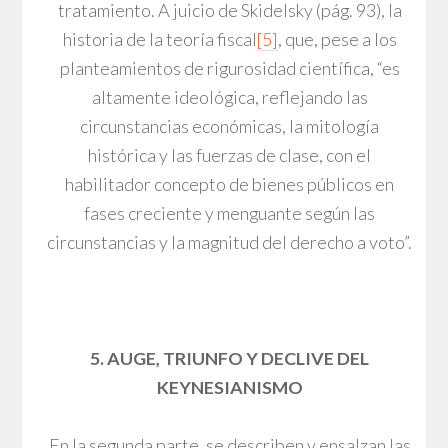
tratamiento. A juicio de Skidelsky (pág. 93), la
historia de la teoría fiscal
[5]
, que, pese a los
planteamientos de rigurosidad científica, “es
altamente ideológica, reflejando las
circunstancias económicas, la mitología
histórica y las fuerzas de clase, con el
habilitador concepto de bienes públicos en
fases creciente y menguante según las
circunstancias y la magnitud del derecho a voto”.
5. AUGE, TRIUNFO Y DECLIVE DEL
KEYNESIANISMO
En la segunda parte, se describen y ensalzan las