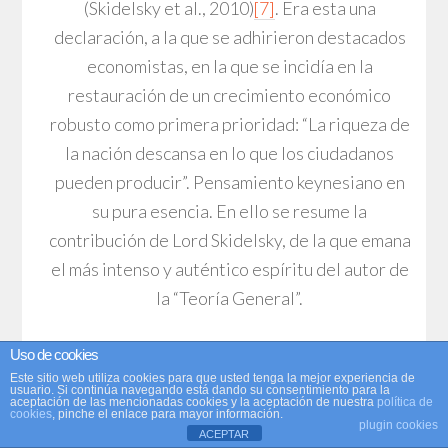
(Skidelsky et al., 2010)
[7]
. Era esta una
declaración, a la que se adhirieron destacados
economistas, en la que se incidía en la
restauración de un crecimiento económico
robusto como primera prioridad: “La riqueza de
la nación descansa en lo que los ciudadanos
pueden producir”. Pensamiento keynesiano en
su pura esencia. En ello se resume la
contribución de Lord Skidelsky, de la que emana
el más intenso y auténtico espíritu del autor de
la “Teoría General”.
Uso de cookies
Este sitio web utiliza cookies para que usted tenga la mejor experiencia de
usuario. Si continúa navegando está dando su consentimiento para la
aceptación de las mencionadas cookies y la aceptación de nuestra
política de
Notas
cookies
, pinche el enlace para mayor información.
plugin cookies
ACEPTAR