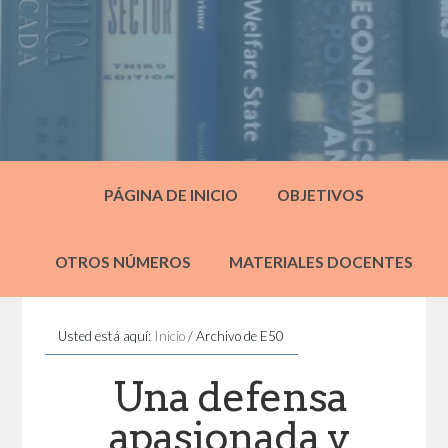
PÁGINA DE INICIO
OBJETIVOS
OTROS NÚMEROS
MATERIALES DOCENTES
Usted está aquí:
Inicio
/
Archivo de E50
Una defensa
apasionada y