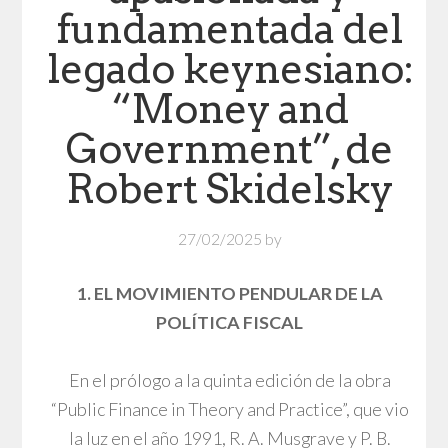
fundamentada del
legado keynesiano:
“Money and
Government”, de
Robert Skidelsky
27/02/2025
by
1. EL MOVIMIENTO PENDULAR DE LA
POLÍTICA FISCAL
En el prólogo a la quinta edición de la obra
“Public Finance in Theory and Practice”, que vio
la luz en el año 1991, R. A. Musgrave y P. B.