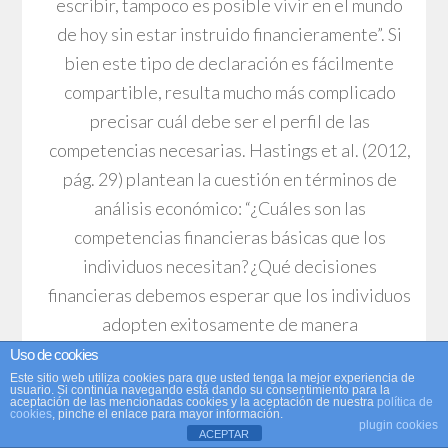
escribir, tampoco es posible vivir en el mundo
de hoy sin estar instruido financieramente”. Si
bien este tipo de declaración es fácilmente
compartible, resulta mucho más complicado
precisar cuál debe ser el perfil de las
competencias necesarias. Hastings et al. (2012,
pág. 29) plantean la cuestión en términos de
análisis económico: “¿Cuáles son las
competencias financieras básicas que los
individuos necesitan? ¿Qué decisiones
financieras debemos esperar que los individuos
adopten exitosamente de manera
independiente, y qué decisiones es mejor
Uso de cookies
delegar en un experto?”.
Este sitio web utiliza cookies para que usted tenga la mejor experiencia de
usuario. Si continúa navegando está dando su consentimiento para la
aceptación de las mencionadas cookies y la aceptación de nuestra
política de
cookies
, pinche el enlace para mayor información.
plugin cookies
ACEPTAR
Si admitimos el mencionado carácter fronterizo,