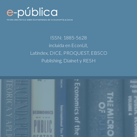
ISSN: 1885-5628
incluida en EconLit,
Latindex, DICE, PROQUEST, EBSCO
Publishing, Dialnet y RESH