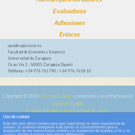
Evaluadores
Adhesiones
Enlaces
epublica@unizar.es
Facultad de Economía y Empresa
Universidad de Zaragoza
Gran Vía 2 - 50005 Zaragoza (Spain)
Teléfonos: +34 976 761790 / +34 976 7618 10
Copyright © 2026 ·
Monta tu Blog
· construido con el framework
Genesis
|
Login
Cookies
|
Política de privacidad de datos
Uso de cookies
Copyright © 2026 ·
Tema para e-publica 2
on
Genesis Framework
·
Este sitio web utiliza cookies para que usted tenga la mejor experiencia de
WordPress
·
Acceder
usuario. Si continúa navegando está dando su consentimiento para la
aceptación de las mencionadas cookies y la aceptación de nuestra
política de
cookies
, pinche el enlace para mayor información.