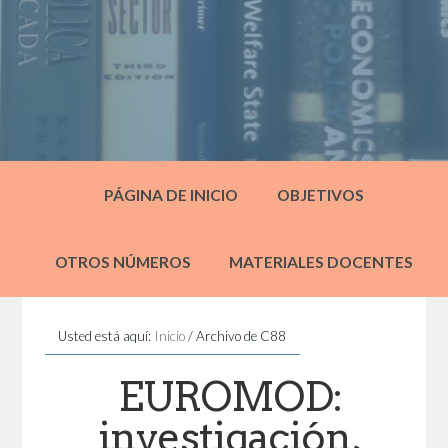
PÁGINA DE INICIO
OBJETIVOS
OTROS NÚMEROS
MATERIALES DOCENTES
Usted está aquí:
Inicio
/
Archivo de C88
EUROMOD:
investigación,